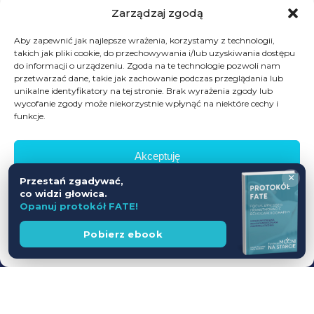
Skontakuj się z nami
Zarządzaj zgodą
Fundacja Mocni na starcie
Aby zapewnić jak najlepsze wrażenia, korzystamy z technologii,
takich jak pliki cookie, do przechowywania i/lub uzyskiwania dostępu
Aleje Krasińskiego 20a,
do informacji o urządzeniu. Zgoda na te technologie pozwoli nam
64-100 Leszno
przetwarzać dane, takie jak zachowanie podczas przeglądania lub
unikalne identyfikatory na tej stronie. Brak wyrażenia zgody lub
601698402
wycofanie zgody może niekorzystnie wpłynąć na niektóre cechy i
funkcje.
biuro@mocninastarcie.pl
Akceptuję
×
Przestań zgadywać,
Odmów
co widzi głowica.
Opanuj protokół FATE!
Zobacz preferencje
Wesprzyj
Pobierz ebook
fundację
Polityka prywatności
© Fundacja Mocni Na Starcie
Wszelkie prawa zastrzeżone
Polityka prywatności
Regulamin promocji