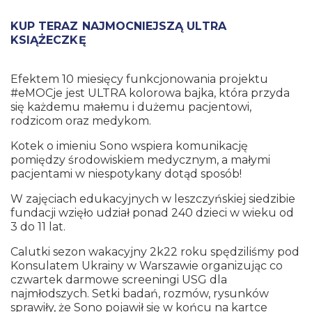
KUP TERAZ NAJMOCNIEJSZĄ ULTRA
KSIĄŻECZKĘ
Efektem 10 miesięcy funkcjonowania projektu
#eMOCje jest ULTRA kolorowa bajka, która przyda
się każdemu małemu i dużemu pacjentowi,
rodzicom oraz medykom.
Kotek o imieniu Sono wspiera komunikację
pomiędzy środowiskiem medycznym, a małymi
pacjentami w niespotykany dotąd sposób!
W zajęciach edukacyjnych w leszczyńskiej siedzibie
fundacji wzięło udział ponad 240 dzieci w wieku od
3 do 11 lat.
Calutki sezon wakacyjny 2k22 roku spędziliśmy pod
Konsulatem Ukrainy w Warszawie organizując co
czwartek darmowe screeningi USG dla
najmłodszych. Setki badań, rozmów, rysunków
sprawiły, że Sono pojawił się w końcu na kartce