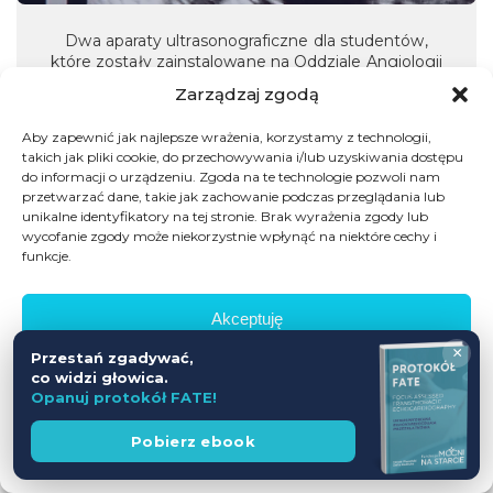
Dwa aparaty ultrasonograficzne dla studentów,
które zostały zainstalowane na Oddziale Angiologii
Zarządzaj zgodą
Aby zapewnić jak najlepsze wrażenia, korzystamy z technologii,
takich jak pliki cookie, do przechowywania i/lub uzyskiwania dostępu
do informacji o urządzeniu. Zgoda na te technologie pozwoli nam
przetwarzać dane, takie jak zachowanie podczas przeglądania lub
unikalne identyfikatory na tej stronie. Brak wyrażenia zgody lub
wycofanie zgody może niekorzystnie wpłynąć na niektóre cechy i
funkcje.
Akceptuję
ŁÓDŹ SZPITAL
×
Przestań zgadywać,
BARLICKIEGO
Odmów
co widzi głowica.
Opanuj protokół FATE!
Zobacz preferencje
Wesprzyj
Pobierz ebook
fundację
Polityka prywatności