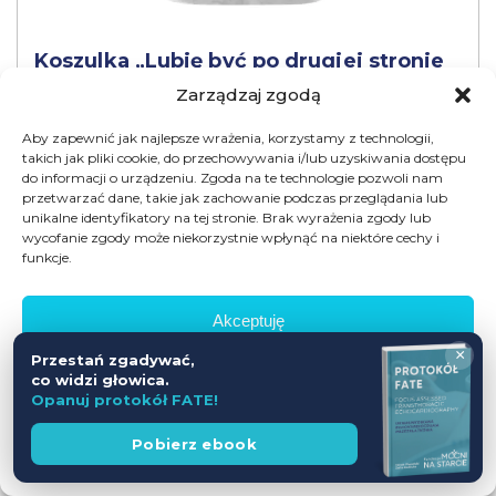
Koszulka „Lubię być po drugiej stronie
igły”, biały, UNISEX – rozmiar XL
Zarządzaj zgodą
Aby zapewnić jak najlepsze wrażenia, korzystamy z technologii,
40,00
zł
takich jak pliki cookie, do przechowywania i/lub uzyskiwania dostępu
60,00
zł
do informacji o urządzeniu. Zgoda na te technologie pozwoli nam
przetwarzać dane, takie jak zachowanie podczas przeglądania lub
unikalne identyfikatory na tej stronie. Brak wyrażenia zgody lub
Promocja
wycofanie zgody może niekorzystnie wpłynąć na niektóre cechy i
funkcje.
Akceptuję
×
Przestań zgadywać,
Odmów
co widzi głowica.
Opanuj protokół FATE!
Zobacz preferencje
Wesprzyj
Pobierz ebook
fundację
Polityka prywatności