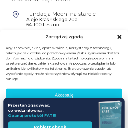
Fundacja Mocni na starcie
Aleje Krasińskiego 20a,
64-100 Leszno
Zarządzaj zgodą
601698402
biuro@mocninastarcie.pl
Aby zapewnić jak najlepsze wrażenia, korzystamy z technologii,
takich jak pliki cookie, do przechowywania i/lub uzyskiwania dostępu
do informacji o urządzeniu. Zgoda na te technologie pozwoli nam
przetwarzać dane, takie jak zachowanie podczas przeglądania lub
unikalne identyfikatory na tej stronie. Brak wyrażenia zgody lub
wycofanie zgody może niekorzystnie wpłynąć na niektóre cechy i
funkcje.
Akceptuję
© Fundacja Mocni Na Starcie
×
Przestań zgadywać,
Wszelkie prawa zastrzeżone
Odmów
co widzi głowica.
Opanuj protokół FATE!
Zobacz preferencje
Polityka prywatności
Regulamin promocji
Wesprzyj
Pobierz ebook