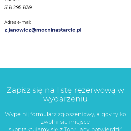
518 295 839
Adres e-mail:
z.janowicz@mocninastarcie.pl
Zapisz się na listę rezerwową w
wydarzeniu
Wypełnij formularz zgłoszeniowy, a gdy tylko
zwolni sie miejsce
skontaktujemy się z Tobą, aby potwierdzić