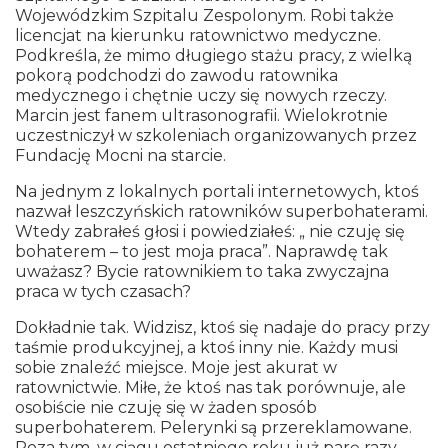
Wojewódzkim Szpitalu Zespolonym. Robi także
licencjat na kierunku ratownictwo medyczne.
Podkreśla, że mimo długiego stażu pracy, z wielką
pokorą podchodzi do zawodu ratownika
medycznego i chętnie uczy się nowych rzeczy.
Marcin jest fanem ultrasonografii. Wielokrotnie
uczestniczył w szkoleniach organizowanych przez
Fundację Mocni na starcie.
Na jednym z lokalnych portali internetowych, ktoś
nazwał leszczyńskich ratowników superbohaterami.
Wtedy zabrałeś głosi i powiedziałeś: „ nie czuję się
bohaterem – to jest moja praca”. Naprawdę tak
uważasz? Bycie ratownikiem to taka zwyczajna
praca w tych czasach?
Dokładnie tak. Widzisz, ktoś się nadaje do pracy przy
taśmie produkcyjnej, a ktoś inny nie. Każdy musi
sobie znaleźć miejsce. Moje jest akurat w
ratownictwie. Miłe, że ktoś nas tak porównuje, ale
osobiście nie czuję się w żaden sposób
superbohaterem. Pelerynki są przereklamowane.
Poza tym, w ciągu ostatniego roku już parę razy