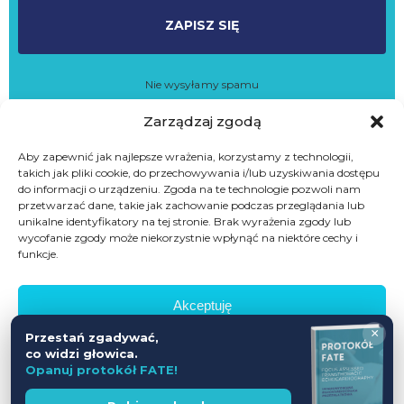
ZAPISZ SIĘ
Nie wysyłamy spamu
Zapisując się do newslettera akceptujesz
Politykę Prywatności
oraz
Zarządzaj zgodą
wyrażasz zgodę na przetwarzanie danych w celach marketingowych
i usług własnych
Aby zapewnić jak najlepsze wrażenia, korzystamy z technologii,
takich jak pliki cookie, do przechowywania i/lub uzyskiwania dostępu
do informacji o urządzeniu. Zgoda na te technologie pozwoli nam
przetwarzać dane, takie jak zachowanie podczas przeglądania lub
Skontakuj się z nami
unikalne identyfikatory na tej stronie. Brak wyrażenia zgody lub
wycofanie zgody może niekorzystnie wpłynąć na niektóre cechy i
funkcje.
Fundacja Mocni na starcie
Aleje Krasińskiego 20a,
64-100 Leszno
Akceptuję
×
601698402
Przestań zgadywać,
Odmów
co widzi głowica.
biuro@mocninastarcie.pl
Opanuj protokół FATE!
Zobacz preferencje
Wesprzyj