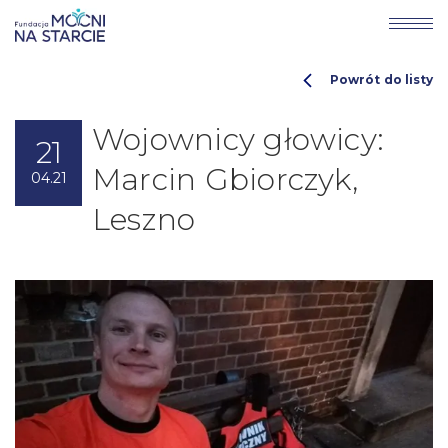
Powrót do listy
Wojownicy głowicy:
21
Marcin Gbiorczyk,
04.21
Leszno