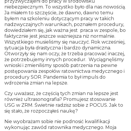
przyzwyczajeni do pracy w środowisku
niebezpiecznym. To wszystko było dla nas nowością.
Ja miałem to szczęście, że dawno, dawno temu
byłem na szkoleniu dotyczącym pracy w takich
nadzwyczajnych warunkach, poznałem procedury,
dowiedziałem się, jak ważna jest praca w zespole, bo
faktycznie jest jeszcze ważniejsza niż normalnie.
Wszystkiego musieliśmy się nauczyć. Rok wcześniej,
sytuacja była drastyczna i bardzo dynamiczna.
Otworzyły się nam oczy, że trzeba pracować inaczej,
że potrzebujemy innych procedur. Wyciągnęliśmy
wnioski i zmieniliśmy sposób patrzenia na pewne
postępowania zespołów ratownictwa medycznego i
procedury SOR. Pandemia to był impuls do
wdrożenia zmian na lepsze.
Czy uważasz, że częścią tych zmian na lepsze jest
również ultrasonografia? Promujesz stosowanie
USG w ZRM. Świetnie radzisz sobie z POCUS. Jak to
się stało, że rozpocząłeś naukę?
Nie wyobrażam sobie nie podnosić kwalifikacji
wykonując zawód ratownika medycznego. Moja