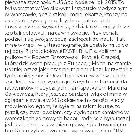
pierwsza styczność z USG to bodajże rok 2015. To
był warsztat w Wojskowym Instytucie Medycznym
w Warszawie, gdzie szkolili mnie lekarze, którzy na
co dzień używają mobilnych aparatów, a ich
doświadczenie wywodzi się z działań wojennych, ze
szpitali polowych na całym świecie. Przyjechali,
podzielili się swoją wiedzą, zachęcali do nauki. Tak
mnie wkręcili w ultrasonografię, że zostało mi to do
tej pory. Z protokołów eFAST i BLUE szkolił mnie
pułkownik Robert Brzozowski i Piotrek Grabski,
który dziś współpracuje z Fundacją Mocni na starcie.
Później przez jakiś czas nie miałem okazji korzystać z
tych umiejętności. Uczestniczyłem w warsztatach
szkoleniowych przy okazji różnych konferencji dla
ratowników medycznych. Tam spotkałem Marcina
Gałkiewicza, który jeszcze bardziej wkręcił mnie w
oglądanie świata w 256 odcieniach szarości. Kiedy
mówiłem kolegom, że byłem na takim kursie, to
pytali, czy zwariowałem, czy będę teraz kamienie w
woreczkach żółciowych badał. Podejście było raczej
jednoznaczne, z kiwaniem głową z politowania, co
ten Gbiorczyk znowu chce wprowadzać do ZRM.