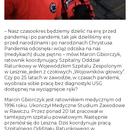
– Nasz czasookres będziemy dzielić na erę przed
pandemią i po pandemii, tak jak dzieliliśmy erę
przed narodzinami i po narodzinach Chrystusa.
Pandemia odcisnęła i wciąż odciska na nas
(medykach) duże piętno – mówi Marcin Gbiorczyk,
ratownik koordynujący Szpitalny Oddział
Ratunkowy w Wojewódzkim Szpitalu Zespolonym
w Lesznie, jeden z czołowych „Wojowników głowicy”.
Czy po 25 latach w zawodzie, w czasach pandemii,
wyobraża sobie pracę bez diagnostyki USG
dostępnej na wyciągnięcie ręki?
Marcin Gbiorczyk jest ratownikiem medycznym od
1996 roku. Ukończył Medyczne Studium Zawodowe
w Rawiczu. Przez ponad 20 lat pracował w
tamtejszym szpitalu powiatowym. Następnie
przeniósł się do Leszna. Dziś koordynuje pracą
Szpitalnego Oddziału Ratunkowego w