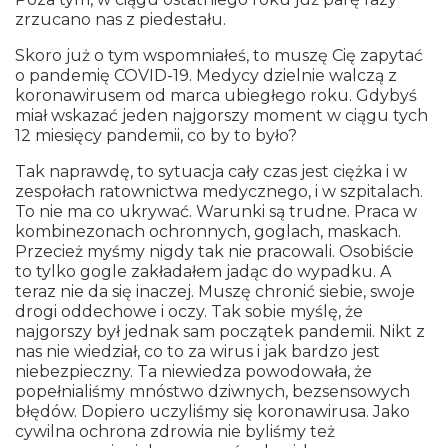
zrzucano nas z piedestału.
Skoro już o tym wspomniałeś, to muszę Cię zapytać
o pandemię COVID-19. Medycy dzielnie walczą z
koronawirusem od marca ubiegłego roku. Gdybyś
miał wskazać jeden najgorszy moment w ciągu tych
12 miesięcy pandemii, co by to było?
Tak naprawdę, to sytuacja cały czas jest ciężka i w
zespołach ratownictwa medycznego, i w szpitalach.
To nie ma co ukrywać. Warunki są trudne. Praca w
kombinezonach ochronnych, goglach, maskach.
Przecież myśmy nigdy tak nie pracowali. Osobiście
to tylko gogle zakładałem jadąc do wypadku. A
teraz nie da się inaczej. Muszę chronić siebie, swoje
drogi oddechowe i oczy. Tak sobie myślę, że
najgorszy był jednak sam początek pandemii. Nikt z
nas nie wiedział, co to za wirus i jak bardzo jest
niebezpieczny. Ta niewiedza powodowała, że
popełnialiśmy mnóstwo dziwnych, bezsensowych
błędów. Dopiero uczyliśmy się koronawirusa. Jako
cywilna ochrona zdrowia nie byliśmy też