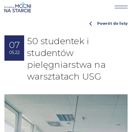
Powrót do listy
50 studentek i
07
studentów
05.22
pielęgniarstwa na
warsztatach USG