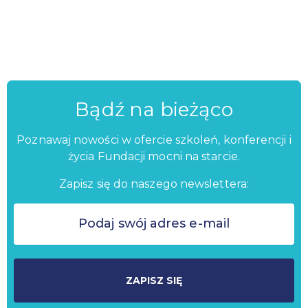
Bądź na bieżąco
Poznawaj nowości w ofercie szkoleń, konferencji i
życia Fundacji mocni na starcie.
Zapisz się do naszego newslettera:
ZAPISZ SIĘ