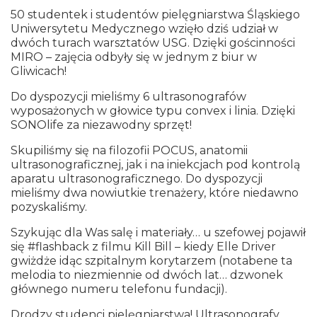
50 studentek i studentów pielęgniarstwa Śląskiego
Uniwersytetu Medycznego wzięło dziś udział w
dwóch turach warsztatów USG. Dzięki gościnności
MIRO – zajęcia odbyły się w jednym z biur w
Gliwicach!
Do dyspozycji mieliśmy 6 ultrasonografów
wyposażonych w głowice typu convex i linia. Dzięki
SONOlife za niezawodny sprzęt!
Skupiliśmy się na filozofii POCUS, anatomii
ultrasonograficznej, jak i na iniekcjach pod kontrolą
aparatu ultrasonograficznego. Do dyspozycji
mieliśmy dwa nowiutkie trenażery, które niedawno
pozyskaliśmy.
Szykując dla Was salę i materiały… u szefowej pojawił
się #flashback z filmu Kill Bill – kiedy Elle Driver
gwiżdże idąc szpitalnym korytarzem (notabene ta
melodia to niezmiennie od dwóch lat… dzwonek
głównego numeru telefonu fundacji).
Drodzy studenci pielęgniarstwa! Ultrasonografy