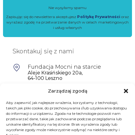
Nie wysyłamy spamu
Zapisując się do newslettera akceptujesz
Politykę Prywatności
oraz
wyrażasz zgodę na przetwarzanie danych w celach marketingowych
i usług własnych
Skontakuj się z nami
Fundacja Mocni na starcie
Aleje Krasińskiego 20a,
64-100 Leszno
Zarządzaj zgodą
601698402
biuro@mocninastarcie.pl
Aby zapewnić jak najlepsze wrażenia, korzystamy z technologii,
takich jak pliki cookie, do przechowywania i/lub uzyskiwania dostępu
do informacji o urządzeniu. Zgoda na te technologie pozwoli nam
przetwarzać dane, takie jak zachowanie podczas przeglądania lub
unikalne identyfikatory na tej stronie. Brak wyrażenia zgody lub
wycofanie zgody może niekorzystnie wpłynąć na niektóre cechy i