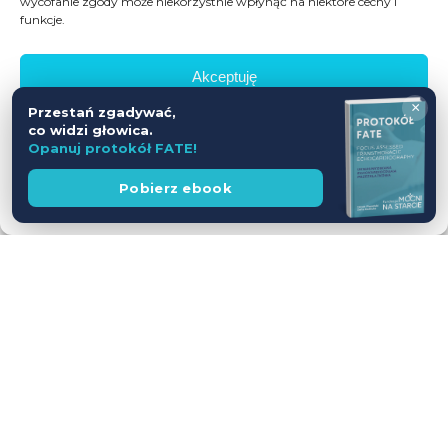
wycofanie zgody może niekorzystnie wpłynąć na niektóre cechy i
funkcje.
Akceptuję
×
Przestań zgadywać,
Odmów
co widzi głowica.
Opanuj protokół FATE!
Zobacz preferencje
Wesprzyj
Pobierz ebook
fundację
Polityka prywatności
Zofia Koźlicka
Zofia Koźlicka jest studentką kierunku
lekarskiego. Od ponad dwóch lat rozwija swoje