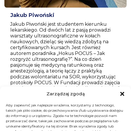
Jakub Piwoński
Jakub Piwoński jest studentem kierunku
lekarskiego. Od dwóch lat z pasją prowadzi
warsztaty ultrasonograficzne w kołach
naukowych, dzieląc się wiedzą zdobytą na
certyfikowanych kursach. Jest również
autorem poradnika „Hokus POCUS – Jak
rozgryźć ultrasonografię?”. Na co dzień
pasjonuje się medycyną ratunkową oraz
anestezjologią, a teorię łączy z praktyką
podczas wolontariatu na SOR, wykorzystując
protokoły POCUS. W Fundacji prowadzi zajęcia
z podstaw USG „od studentów dla studentów”.
Zarządzaj zgodą
Chce w prosty i przystępny sposób
wprowadzać uczestników w ten „magiczny
Aby zapewnić jak najlepsze wrażenia, korzystamy z technologii,
świat”.
takich jak pliki cookie, do przechowywania i/lub uzyskiwania dostępu
do informacji o urządzeniu. Zgoda na te technologie pozwoli nam
przetwarzać dane, takie jak zachowanie podczas przeglądania lub
unikalne identyfikatory na tej stronie. Brak wyrażenia zgody lub