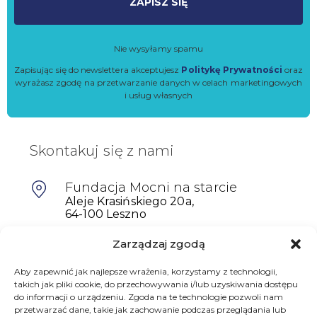
ZAPISZ SIĘ
Nie wysyłamy spamu
Zapisując się do newslettera akceptujesz
Politykę Prywatności
oraz
wyrażasz zgodę na przetwarzanie danych w celach marketingowych
i usług własnych
Skontakuj się z nami
Fundacja Mocni na starcie
Aleje Krasińskiego 20a,
64-100 Leszno
Zarządzaj zgodą
601698402
biuro@mocninastarcie.pl
Aby zapewnić jak najlepsze wrażenia, korzystamy z technologii,
takich jak pliki cookie, do przechowywania i/lub uzyskiwania dostępu
do informacji o urządzeniu. Zgoda na te technologie pozwoli nam
przetwarzać dane, takie jak zachowanie podczas przeglądania lub