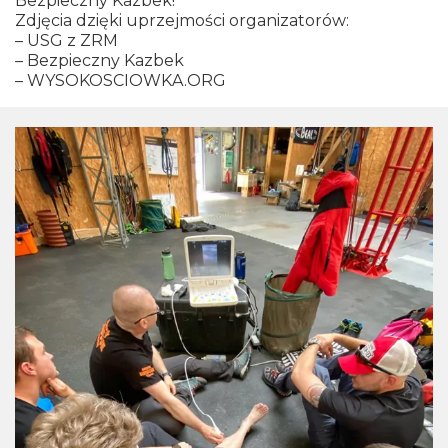
Bezpieczny Kazbek!
Zdjęcia dzięki uprzejmości organizatorów:
– USG z ZRM
– Bezpieczny Kazbek
– WYSOKOSCIOWKA.ORG