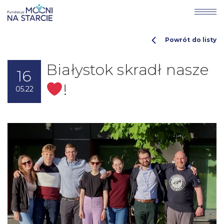
Powrót do listy
Białystok skradł nasze
16
!
05.22