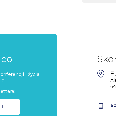
ąco
Sko
F
nferencji i życia
Al
ie.
64
ettera:
6