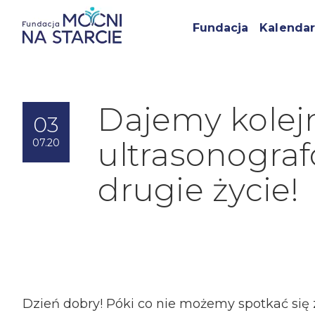
Fundacja
Kalendar
Dajemy kole
03
ultrasonogra
07.20
drugie życie!
Dzień dobry! Póki co nie możemy spotkać się