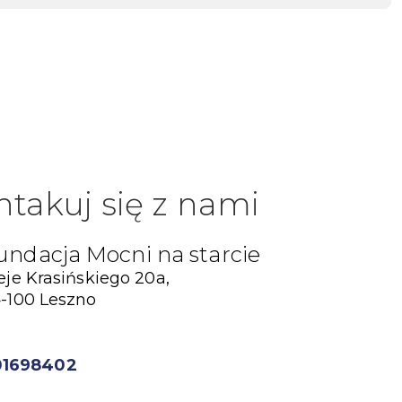
ntakuj się z nami
undacja Mocni na starcie
eje Krasińskiego 20a,
-100 Leszno
01698402