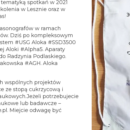
tematyką spotkań w 2021
kolenia w Lesznie oraz w
as!
ltrasonografów w ramach
esów. Dziś po kompleksowym
system #USG Aloka #SSD3500
nej Aloki #Alpha5. Aparaty
 do Radzynia Podlaskiego.
krakowska #AGH. Aloka
ch wspólnych projektów
 ze stopą cukrzycową i
naukowych.Jeżeli potrzebujecie
naukowe lub badawcze –
.pl. Miejcie odwagę być