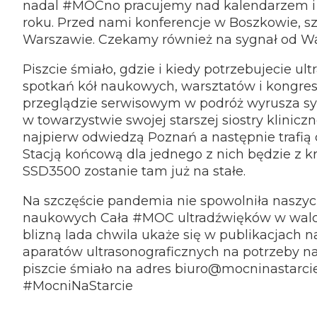
nadal #MOCno pracujemy nad kalendarzem i 
roku. Przed nami konferencje w Boszkowie, sz
Warszawie. Czekamy również na sygnał od W
Piszcie śmiało, gdzie i kiedy potrzebujecie u
spotkań kół naukowych, warsztatów i kongr
przeglądzie serwisowym w podróż wyrusza 
w towarzystwie swojej starszej siostry klinicz
najpierw odwiedzą Poznań a następnie trafią
Stacją końcową dla jednego z nich będzie z 
SSD3500 zostanie tam już na stałe.
Na szczęście pandemia nie spowolniła naszy
naukowych Cała #MOC ultradźwięków w walce
blizną lada chwila ukaże się w publikacjach 
aparatów ultrasonograficznych na potrzeby 
piszcie śmiało na adres biuro@mocninastarcie
#MocniNaStarcie