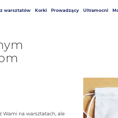
z warsztatów
Korki
Prowadzący
Ultramocni
Mo
jnym
fom
 z Wami na warsztatach, ale