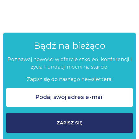
Bądź na bieżąco
Poznawaj nowości w ofercie szkoleń, konferencji i
życia Fundacji mocni na starcie.
Zapisz się do naszego newslettera:
ZAPISZ SIĘ