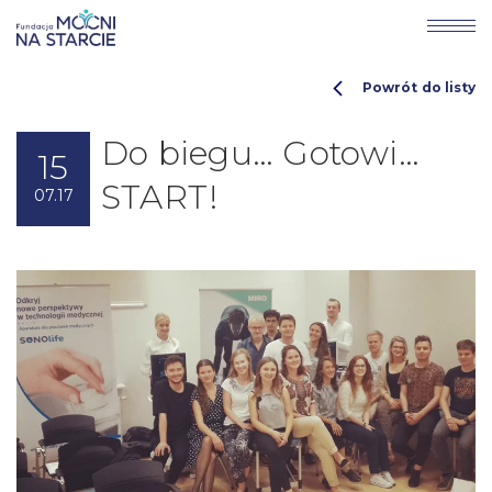
Powrót do listy
Do biegu… Gotowi…
15
START!
07.17