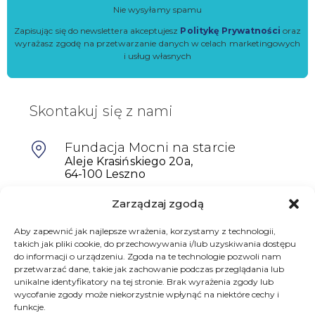
Nie wysyłamy spamu
Zapisując się do newslettera akceptujesz
Politykę Prywatności
oraz
wyrażasz zgodę na przetwarzanie danych w celach marketingowych
i usług własnych
Skontakuj się z nami
Fundacja Mocni na starcie
Aleje Krasińskiego 20a,
64-100 Leszno
Zarządzaj zgodą
601698402
biuro@mocninastarcie.pl
Aby zapewnić jak najlepsze wrażenia, korzystamy z technologii,
takich jak pliki cookie, do przechowywania i/lub uzyskiwania dostępu
do informacji o urządzeniu. Zgoda na te technologie pozwoli nam
przetwarzać dane, takie jak zachowanie podczas przeglądania lub
unikalne identyfikatory na tej stronie. Brak wyrażenia zgody lub
wycofanie zgody może niekorzystnie wpłynąć na niektóre cechy i
funkcje.