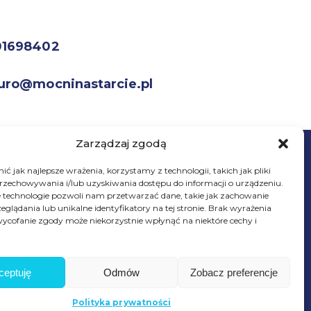
01698402
uro@mocninastarcie.pl
Zarządzaj zgodą
ć jak najlepsze wrażenia, korzystamy z technologii, takich jak pliki
przechowywania i/lub uzyskiwania dostępu do informacji o urządzeniu.
 technologie pozwoli nam przetwarzać dane, takie jak zachowanie
eglądania lub unikalne identyfikatory na tej stronie. Brak wyrażenia
© Fundacja Mocni Na Starcie
ycofanie zgody może niekorzystnie wpłynąć na niektóre cechy i
Wszelkie prawa zastrzeżone
ceptuję
Odmów
Zobacz preferencje
Wesprzyj
fundację
watności
Regulamin promocji
Polityka prywatności