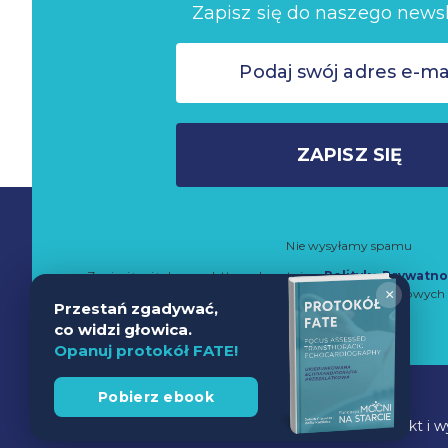
Zapisz się do naszego newsl
ZAPISZ SIĘ
Nie wysyłamy spamu
Zapisując się do newslettera akceptujesz
Politykę Prywatno
przetwarzanie danych w celach marketingowych 
×
Przestań zgadywać,
co widzi głowica.
Opanuj protokół FATE!
Pobierz ebook
Projekt i 