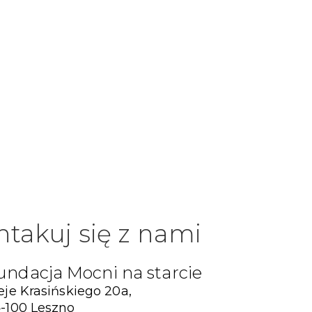
ntakuj się z nami
undacja Mocni na starcie
eje Krasińskiego 20a,
-100 Leszno