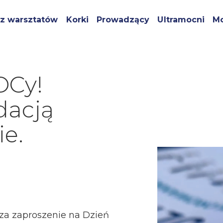
z warsztatów
Korki
Prowadzący
Ultramocni
Mo
OCy!
dacją
e.
za zaproszenie na Dzień