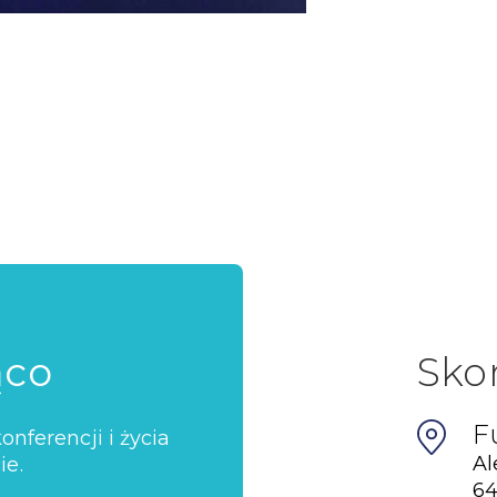
ąco
Sko
F
nferencji i życia
Al
ie.
64