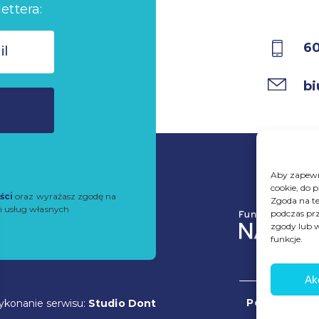
ettera:
6
bi
Aby zapewni
cookie, do 
ści
oraz wyrażasz zgodę na
Zgoda na te
i usług własnych
podczas prz
zgody lub w
funkcje.
Ak
Polityka pry
wykonanie serwisu:
Studio Dont