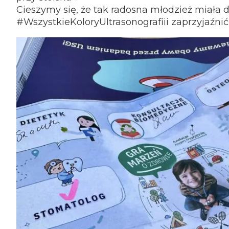
Cieszymy się, że tak radosna młodzież miała 
#WszystkieKoloryUltrasonografiii zaprzyjaźnić