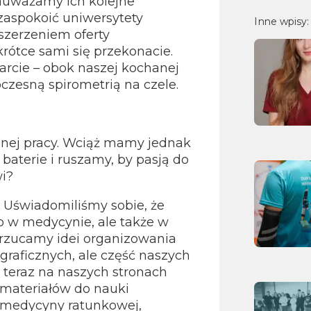
auważamy ich kolejne
 zaspokoić uniwersytety
Inne wpisy:
szerzeniem oferty
rótce sami się przekonacie.
rcie – obok naszej kochanej
czesną spirometrią na czele.
onej pracy. Wciąż mamy jednak
baterie i ruszamy, by pasją do
wi?
 Uświadomiliśmy sobie, że
ko w medycynie, ale także w
orzucamy idei organizowania
graficznych, ale część naszych
 teraz na naszych stronach
 materiałów do nauki
od medycyny ratunkowej,