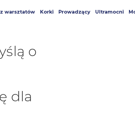
z warsztatów
Korki
Prowadzący
Ultramocni
Mo
yślą o
ę dla