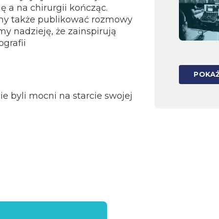
ę a na chirurgii kończąc.
my także publikować rozmowy
my nadzieję, że zainspirują
grafii
POKAŻ
e byli mocni na starcie swojej