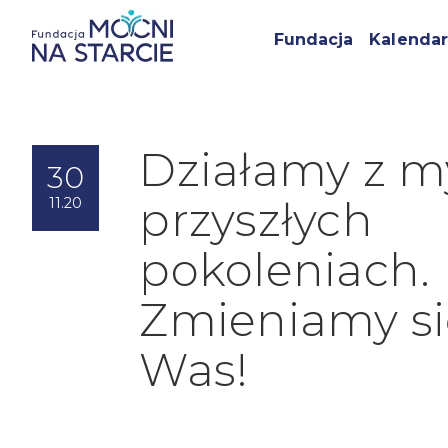
Fundacja
Kalendar
Działamy z m
30
przyszłych
11.20
pokoleniach.
Zmieniamy si
Was!