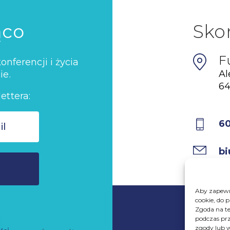
ąco
Sko
F
nferencji i życia
Al
ie.
64
ettera:
6
bi
Aby zapewni
cookie, do 
Zgoda na te
podczas prz
zgody lub w