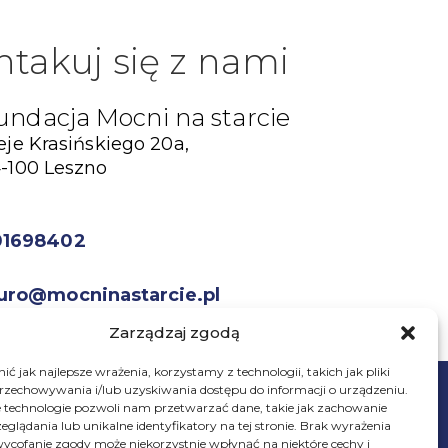
ntakuj się z nami
undacja Mocni na starcie
eje Krasińskiego 20a,
-100 Leszno
01698402
uro@mocninastarcie.pl
Zarządzaj zgodą
ć jak najlepsze wrażenia, korzystamy z technologii, takich jak pliki
przechowywania i/lub uzyskiwania dostępu do informacji o urządzeniu.
 technologie pozwoli nam przetwarzać dane, takie jak zachowanie
eglądania lub unikalne identyfikatory na tej stronie. Brak wyrażenia
ycofanie zgody może niekorzystnie wpłynąć na niektóre cechy i