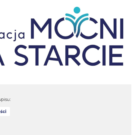
pisu:
ści