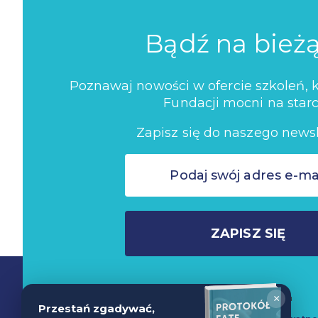
Bądź na bież
Poznawaj nowości w ofercie szkoleń, ko
Fundacji mocni na starc
Zapisz się do naszego newsl
ZAPISZ SIĘ
Nie wysyłamy spamu
×
Przestań zgadywać,