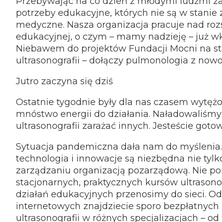
Przebywając na co dzień z młodymi ludźmi z
potrzeby edukacyjne, których nie są w stanie
medyczne. Nasza organizacja pracuje nad roz
edukacyjnej, o czym – mamy nadzieję – już wk
Niebawem do projektów Fundacji Mocni na sta
ultrasonografii – dołączy pulmonologia z nowo
Jutro zaczyna się dziś
Ostatnie tygodnie były dla nas czasem wytęż
mnóstwo energii do działania. Naładowaliśmy 
ultrasonografii zarażać innych. Jesteście goto
Sytuacja pandemiczna dała nam do myślenia.
technologia i innowacje są niezbędna nie tyl
zarządzaniu organizacją pozarządową. Nie p
stacjonarnych, praktycznych kursów ultrasono
działań edukacyjnych przenosimy do sieci. Od
internetowych znajdziecie sporo bezpłatnych
ultrasonografii w różnych specjalizacjach – 