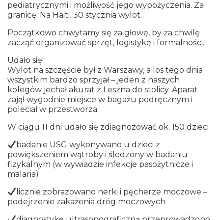
pediatrycznymi i możliwość jego wypożyczenia. Za
granicę. Na Haiti. 30 stycznia wylot…
Początkowo chwytamy się za głowę, by za chwilę
zacząć organizować sprzęt, logistykę i formalności.
Udało się!
Wylot na szczęście był z Warszawy, a los tego dnia
wszystkim bardzo sprzyjał – jeden z naszych
kolegów jechał akurat z Leszna do stolicy. Aparat
zajął wygodnie miejsce w bagażu podręcznym i
poleciał w przestworza.
W ciągu 11 dni udało się zdiagnozować ok. 150 dzieci
badanie USG wykonywano u dzieci z
powiększeniem wątroby i śledzony w badaniu
fizykalnym (w wywiadzie infekcje pasożytnicze i
malaria)
licznie zobrazowano nerki i pęcherze moczowe –
podejrzenie zakażenia dróg moczowych
diagnostykę ultrasonograficzną przeprowadzono