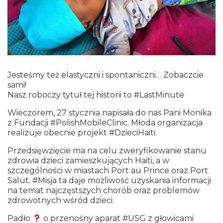
Jesteśmy też elastyczni i spontaniczni… Zobaczcie
sami!
Nasz roboczy tytuł tej historii to #LastMinute
Wieczorem, 27 stycznia napisała do nas Pani Monika
z Fundacji #PolishMobileClinic. Młoda organizacja
realizuje obecnie projekt #DzieciHaiti.
Przedsięwzięcie ma na celu zweryfikowanie stanu
zdrowia dzieci zamieszkujących Haiti, a w
szczególności w miastach Port au Prince oraz Port
Salut. #Misja ta daje możliwość uzyskania informacji
na temat najczęstszych chorób oraz problemów
zdrowotnych wśród dzieci.
Padło
o przenośny aparat #USG z głowicami