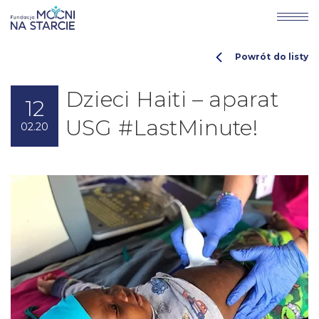
Powrót do listy
Dzieci Haiti – aparat
12
USG #LastMinute!
02.20