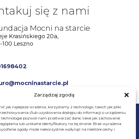
ntakuj się z nami
undacja Mocni na starcie
eje Krasińskiego 20a,
-100 Leszno
01698402
uro@mocninastarcie.pl
Zarządzaj zgodą
ć jak najlepsze wrażenia, korzystamy z technologii, takich jak pliki
przechowywania i/lub uzyskiwania dostępu do informacji o urządzeniu.
 technologie pozwoli nam przetwarzać dane, takie jak zachowanie
eglądania lub unikalne identyfikatory na tej stronie. Brak wyrażenia
ycofanie zgody może niekorzystnie wpłynąć na niektóre cechy i