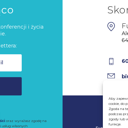
ąco
Sko
F
nferencji i życia
Al
ie.
64
ettera:
6
bi
Aby zapewni
cookie, do 
Zgoda na te
podczas prz
zgody lub w
ści
oraz wyrażasz zgodę na
funkcje.
i usług własnych