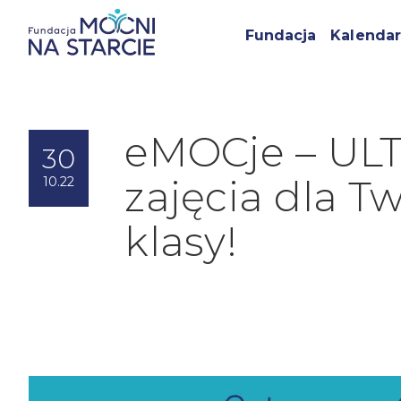
Fundacja
Kalendar
eMOCje – UL
30
zajęcia dla Tw
10.22
klasy!