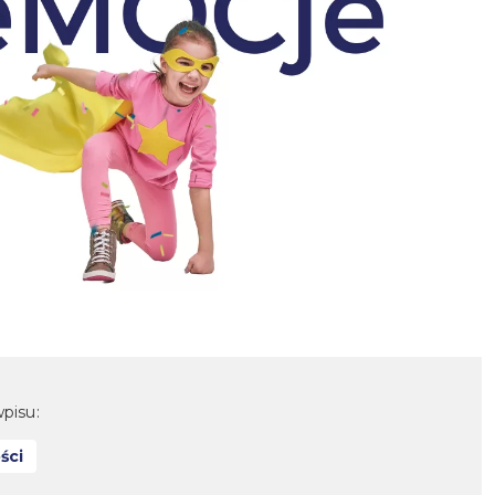
pisu:
ści