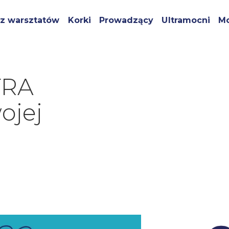
z warsztatów
Korki
Prowadzący
Ultramocni
Mo
TRA
ojej