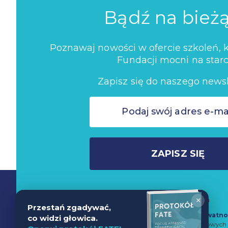
Bądź na bież
Poznawaj nowości w ofercie szkoleń, ko
Fundacji mocni na starc
Zapisz się do naszego newsl
ZAPISZ SIĘ
Nie wysyłamy spamu
×
Przestań zgadywać,
Zapisując się do newslettera akceptujesz
Politykę Prywatno
co widzi głowica.
przetwarzanie danych w celach marketingowych 