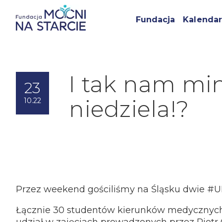
Fundacja
Kalendar
I tak nam min
23
niedziela!?
10.22
Przez weekend gościliśmy na Śląsku dwie #
Łącznie 30 studentów kierunków medycznyc