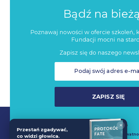
Bądź na bież
Poznawaj nowości w ofercie szkoleń, ko
Fundacji mocni na starc
Zapisz się do naszego newsl
ZAPISZ SIĘ
Nie wysyłamy spamu
×
Przestań zgadywać,
Zapisując się do newslettera akceptujesz
Politykę Prywatno
co widzi głowica.