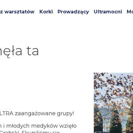
z warsztatów
Korki
Prowadzący
Ultramocni
Mo
ęła ta
ULTRA zaangażowane grupy!
h i młodych medyków wzięło