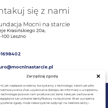
ntakuj się z nami
undacja Mocni na starcie
eje Krasińskiego 20a,
-100 Leszno
01698402
uro@mocninastarcie.pl
Zarządzaj zgodą
ć jak najlepsze wrażenia, korzystamy z technologii, takich jak pliki
przechowywania i/lub uzyskiwania dostępu do informacji o urządzeniu.
 technologie pozwoli nam przetwarzać dane, takie jak zachowanie
eglądania lub unikalne identyfikatory na tej stronie. Brak wyrażenia
ycofanie zgody może niekorzystnie wpłynąć na niektóre cechy i