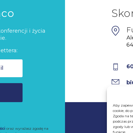
ąco
Sko
F
nferencji i życia
Al
ie.
64
ettera:
6
bi
Aby zapewni
cookie, do 
Zgoda na te
podczas prz
zgody lub w
ści
oraz wyrażasz zgodę na
funkcje.