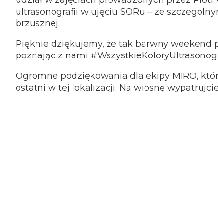
udział w zajęciach prowadzonych przez Piotr G
ultrasonografii w ujęciu SORu – ze szczegól
brzusznej.
Pięknie dziękujemy, że tak barwny weekend p
poznając z nami #WszystkieKoloryUltrasonogra
Ogromne podziękowania dla ekipy MIRO, któr
ostatni w tej lokalizacji. Na wiosnę wypatrujci