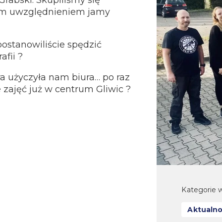
rabski. Skupiliśmy się
nym uwzględnieniem jamy
ostanowiliście spędzić
fii ?
a użyczyła nam biura… po raz
e zajęć już w centrum Gliwic ?
Kategorie w
Aktualno