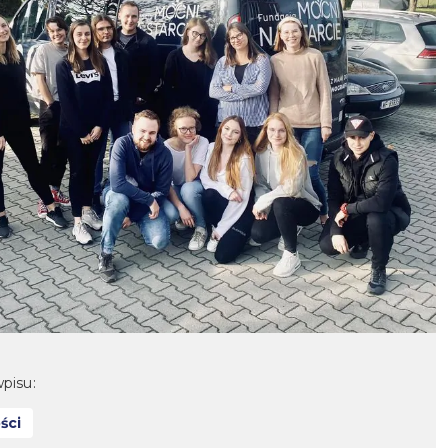
pisu:
ści