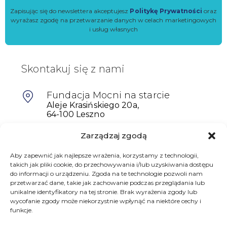
Zapisując się do newslettera akceptujesz
Politykę Prywatności
oraz
wyrażasz zgodę na przetwarzanie danych w celach marketingowych
i usług własnych
Skontakuj się z nami
Fundacja Mocni na starcie
Aleje Krasińskiego 20a,
64-100 Leszno
Zarządzaj zgodą
601698402
biuro@mocninastarcie.pl
Aby zapewnić jak najlepsze wrażenia, korzystamy z technologii,
takich jak pliki cookie, do przechowywania i/lub uzyskiwania dostępu
do informacji o urządzeniu. Zgoda na te technologie pozwoli nam
przetwarzać dane, takie jak zachowanie podczas przeglądania lub
unikalne identyfikatory na tej stronie. Brak wyrażenia zgody lub
wycofanie zgody może niekorzystnie wpłynąć na niektóre cechy i
funkcje.