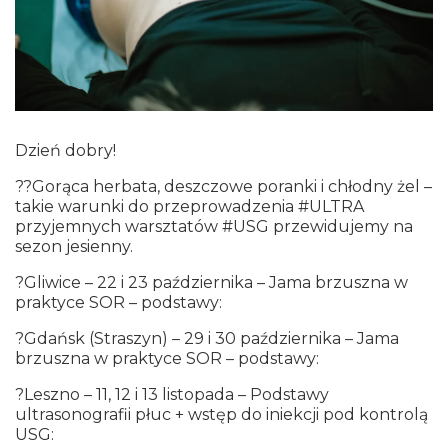
Dzień dobry!
??Gorąca herbata, deszczowe poranki i chłodny żel –
takie warunki do przeprowadzenia #ULTRA
przyjemnych warsztatów #USG przewidujemy na
sezon jesienny.
?Gliwice – 22 i 23 października – Jama brzuszna w
praktyce SOR – podstawy:
?Gdańsk (Straszyn) – 29 i 30 października – Jama
brzuszna w praktyce SOR – podstawy:
?Leszno – 11, 12 i 13 listopada – Podstawy
ultrasonografii płuc + wstęp do iniekcji pod kontrolą
USG: