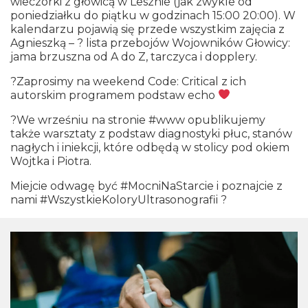
wieczorki z głowicą w Lesznie (jak zwykle od
poniedziałku do piątku w godzinach 15:00 20:00). W
kalendarzu pojawią się przede wszystkim zajęcia z
Agnieszką – ? lista przebojów Wojowników Głowicy:
jama brzuszna od A do Z, tarczyca i dopplery.
?Zaprosimy na weekend Code: Critical z ich
autorskim programem podstaw echo
?We wrześniu na stronie #www opublikujemy
także warsztaty z podstaw diagnostyki płuc, stanów
nagłych i iniekcji, które odbędą w stolicy pod okiem
Wojtka i Piotra.
Miejcie odwagę być #MocniNaStarcie i poznajcie z
nami #WszystkieKoloryUltrasonografii ?