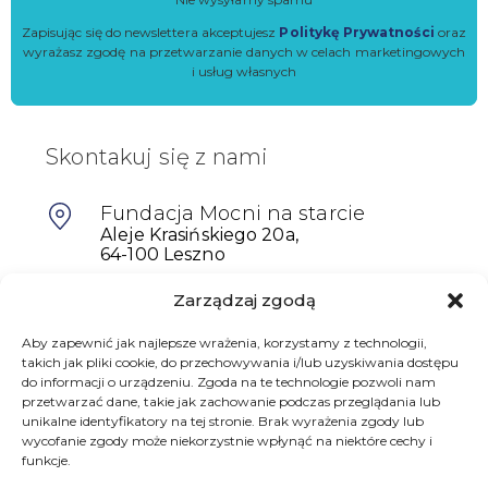
Zapisując się do newslettera akceptujesz
Politykę Prywatności
oraz
wyrażasz zgodę na przetwarzanie danych w celach marketingowych
i usług własnych
Skontakuj się z nami
Fundacja Mocni na starcie
Aleje Krasińskiego 20a,
64-100 Leszno
Zarządzaj zgodą
601698402
Aby zapewnić jak najlepsze wrażenia, korzystamy z technologii,
biuro@mocninastarcie.pl
takich jak pliki cookie, do przechowywania i/lub uzyskiwania dostępu
do informacji o urządzeniu. Zgoda na te technologie pozwoli nam
przetwarzać dane, takie jak zachowanie podczas przeglądania lub
unikalne identyfikatory na tej stronie. Brak wyrażenia zgody lub
wycofanie zgody może niekorzystnie wpłynąć na niektóre cechy i
funkcje.