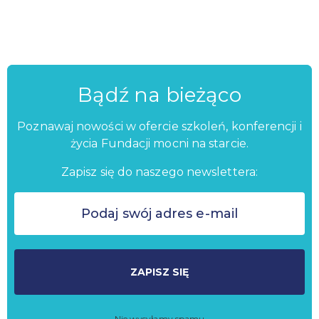
Bądź na bieżąco
Poznawaj nowości w ofercie szkoleń, konferencji i
życia Fundacji mocni na starcie.
Zapisz się do naszego newslettera:
ZAPISZ SIĘ
Nie wysyłamy spamu