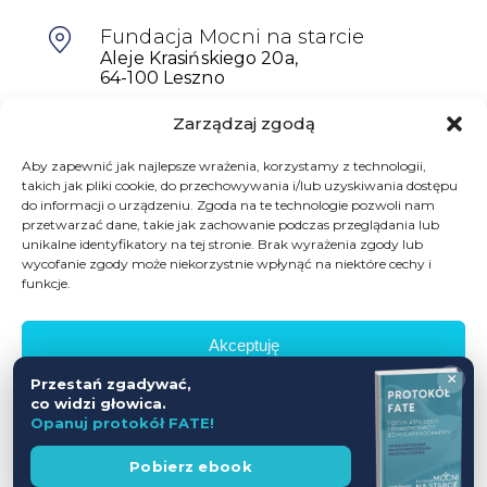
Fundacja Mocni na starcie
Aleje Krasińskiego 20a,
64-100 Leszno
Zarządzaj zgodą
601698402
biuro@mocninastarcie.pl
Aby zapewnić jak najlepsze wrażenia, korzystamy z technologii,
takich jak pliki cookie, do przechowywania i/lub uzyskiwania dostępu
do informacji o urządzeniu. Zgoda na te technologie pozwoli nam
przetwarzać dane, takie jak zachowanie podczas przeglądania lub
unikalne identyfikatory na tej stronie. Brak wyrażenia zgody lub
wycofanie zgody może niekorzystnie wpłynąć na niektóre cechy i
funkcje.
Akceptuję
© Fundacja Mocni Na Starcie
×
Przestań zgadywać,
Wszelkie prawa zastrzeżone
Odmów
co widzi głowica.
Opanuj protokół FATE!
Zobacz preferencje
Polityka prywatności
Regulamin promocji
Wesprzyj
Pobierz ebook
fundację