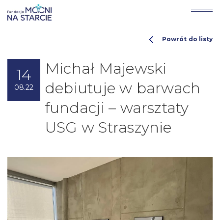
Powrót do listy
Michał Majewski
14
debiutuje w barwach
08.22
fundacji – warsztaty
USG w Straszynie