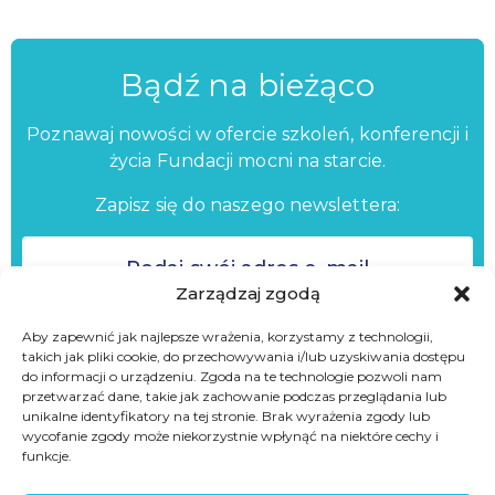
Bądź na bieżąco
Poznawaj nowości w ofercie szkoleń, konferencji i
życia Fundacji mocni na starcie.
Zapisz się do naszego newslettera:
Zarządzaj zgodą
Aby zapewnić jak najlepsze wrażenia, korzystamy z technologii,
takich jak pliki cookie, do przechowywania i/lub uzyskiwania dostępu
ZAPISZ SIĘ
do informacji o urządzeniu. Zgoda na te technologie pozwoli nam
przetwarzać dane, takie jak zachowanie podczas przeglądania lub
unikalne identyfikatory na tej stronie. Brak wyrażenia zgody lub
Nie wysyłamy spamu
wycofanie zgody może niekorzystnie wpłynąć na niektóre cechy i
funkcje.
Zapisując się do newslettera akceptujesz
Politykę Prywatności
oraz
wyrażasz zgodę na przetwarzanie danych w celach marketingowych