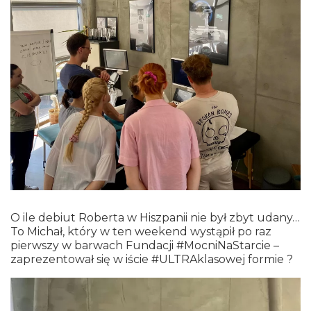
O ile debiut Roberta w Hiszpanii nie był zbyt udany…
To Michał, który w ten weekend wystąpił po raz
pierwszy w barwach Fundacji #MocniNaStarcie –
zaprezentował się w iście #ULTRAklasowej formie ?