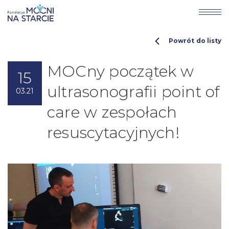
Powrót do listy
MOCny początek w
15
ultrasonografii point of
03.21
care w zespołach
resuscytacyjnych!