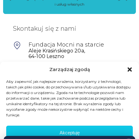
i usług własnych
Skontakuj się z nami
Fundacja Mocni na starcie
Aleje Krasińskiego 20a,
64-100 Leszno
Zarządzaj zgodą
601698402
Aby zapewnić jak najlepsze wrażenia, korzystamy z technologii,
biuro@mocninastarcie.pl
takich jak pliki cookie, do przechowywania i/lub uzyskiwania dostępu
do informacji o urządzeniu. Zgoda na te technologie pozwoli nam
przetwarzać dane, takie jak zachowanie podczas przeglądania lub
unikalne identyfikatory na tej stronie. Brak wyrażenia zgody lub
wycofanie zgody może niekorzystnie wpłynąć na niektóre cechy i
funkcje.
Akceptuję