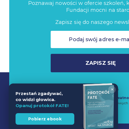
Poznawaj nowości w ofercie szkoleń, ko
Fundacji mocni na starc
Zapisz się do naszego newsl
ZAPISZ SIĘ
×
Nie wysyłamy spamu
Przestań zgadywać,
Zapisując się do newslettera akceptujesz
Politykę Prywatno
co widzi głowica.
przetwarzanie danych w celach marketingowych 
Opanuj protokół FATE!
Pobierz ebook