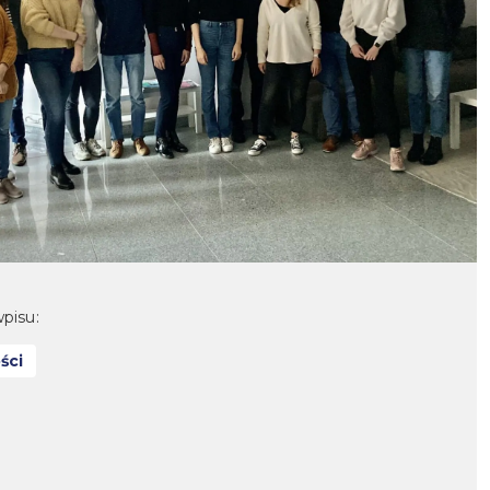
pisu:
ści