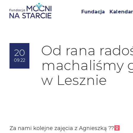
Fundacja
Kalendar
Od rana rado
20
machaliśmy 
09.22
w Lesznie
Za nami kolejne zajęcia z Agnieszką ??‍