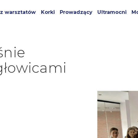
z warsztatów
Korki
Prowadzący
Ultramocni
Mo
śnie
głowicami