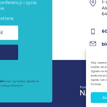
F
nferencji i życia
Al
ie.
64
ettera:
6
bi
Aby zapewni
cookie, do 
Zgoda na te
podczas prz
zgody lub w
ści
oraz wyrażasz zgodę na
funkcje.
i usług własnych
Ak