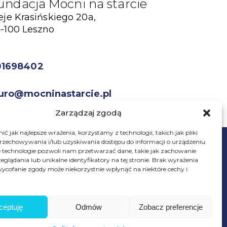
undacja Mocni na starcie
eje Krasińskiego 20a,
-100 Leszno
01698402
uro@mocninastarcie.pl
Zarządzaj zgodą
ć jak najlepsze wrażenia, korzystamy z technologii, takich jak pliki
przechowywania i/lub uzyskiwania dostępu do informacji o urządzeniu.
 technologie pozwoli nam przetwarzać dane, takie jak zachowanie
eglądania lub unikalne identyfikatory na tej stronie. Brak wyrażenia
ycofanie zgody może niekorzystnie wpłynąć na niektóre cechy i
© Fundacja Mocni Na Starcie
Wszelkie prawa zastrzeżone
ceptuję
Odmów
Zobacz preferencje
Wesprzyj
fundację