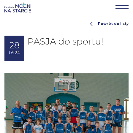
Powrót do listy
PASJA do sportu!
28
05.24