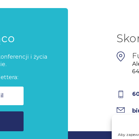
ąco
Sko
F
nferencji i życia
Al
ie.
64
ettera:
6
bi
Aby zapewni