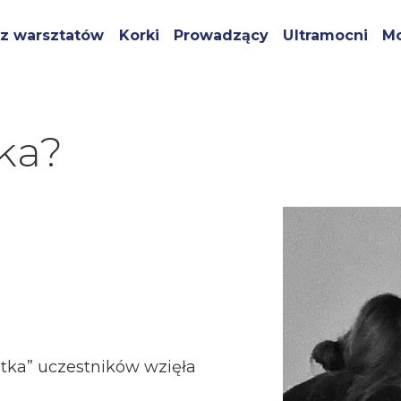
z warsztatów
Korki
Prowadzący
Ultramocni
Mo
ka?
stka” uczestników wzięła