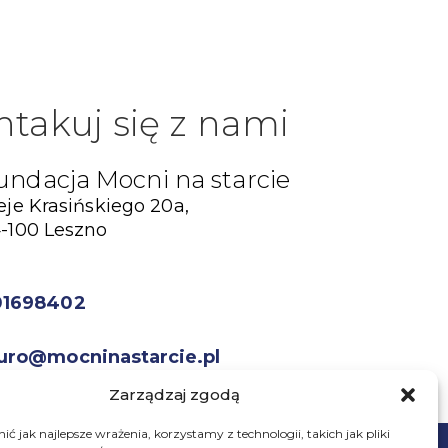
ntakuj się z nami
undacja Mocni na starcie
eje Krasińskiego 20a,
-100 Leszno
01698402
uro@mocninastarcie.pl
Zarządzaj zgodą
ć jak najlepsze wrażenia, korzystamy z technologii, takich jak pliki