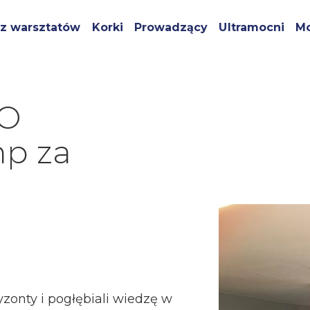
z warsztatów
Korki
Prowadzący
Ultramocni
Mo
TO
p za
yzonty i pogłębiali wiedzę w