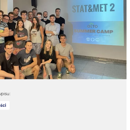
pisu:
ści