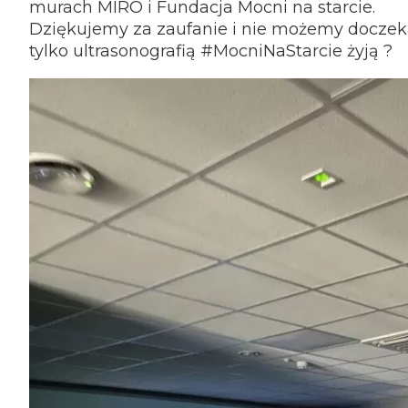
murach MIRO i Fundacja Mocni na starcie.
Dziękujemy za zaufanie i nie możemy doczekać
tylko ultrasonografią #MocniNaStarcie żyją ?