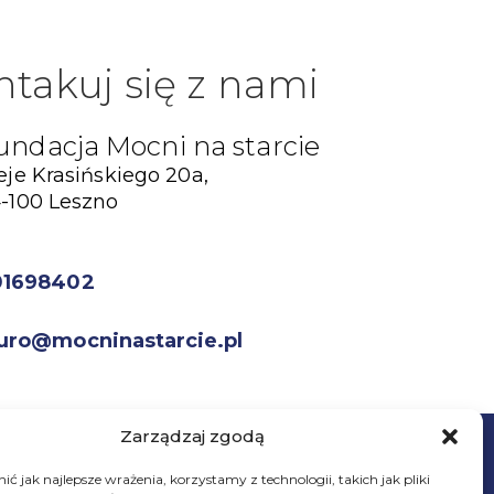
ntakuj się z nami
undacja Mocni na starcie
eje Krasińskiego 20a,
-100 Leszno
01698402
uro@mocninastarcie.pl
Zarządzaj zgodą
ć jak najlepsze wrażenia, korzystamy z technologii, takich jak pliki