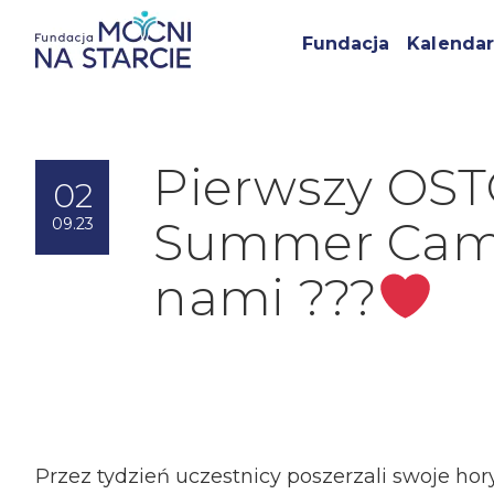
Fundacja
Kalendar
Pierwszy OS
02
Summer Cam
09.23
nami ???
Przez tydzień uczestnicy poszerzali swoje hor