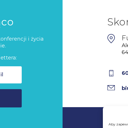
ąco
Sko
F
nferencji i życia
Al
ie.
64
ettera:
6
bi
Aby zapewni