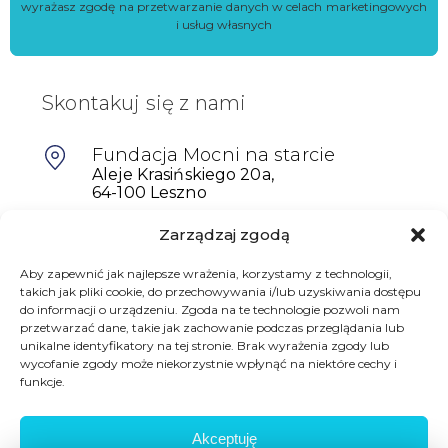
wyrażasz zgodę na przetwarzanie danych w celach marketingowych
i usług własnych
Skontakuj się z nami
Fundacja Mocni na starcie
Aleje Krasińskiego 20a,
64-100 Leszno
Zarządzaj zgodą
601698402
biuro@mocninastarcie.pl
Aby zapewnić jak najlepsze wrażenia, korzystamy z technologii,
takich jak pliki cookie, do przechowywania i/lub uzyskiwania dostępu
do informacji o urządzeniu. Zgoda na te technologie pozwoli nam
przetwarzać dane, takie jak zachowanie podczas przeglądania lub
unikalne identyfikatory na tej stronie. Brak wyrażenia zgody lub
wycofanie zgody może niekorzystnie wpłynąć na niektóre cechy i
funkcje.
Akceptuję