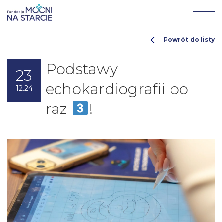
Powrót do listy
Podstawy
23
echokardiografii po
12.24
raz
!