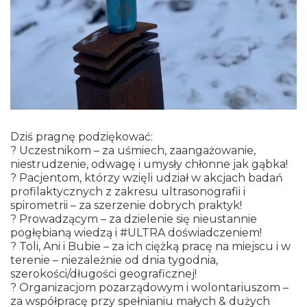
Dziś pragnę podziękować:
? Uczestnikom – za uśmiech, zaangażowanie,
niestrudzenie, odwagę i umysły chłonne jak gąbka!
? Pacjentom, którzy wzięli udział w akcjach badań
profilaktycznych z zakresu ultrasonografii i
spirometrii – za szerzenie dobrych praktyk!
? Prowadzącym – za dzielenie się nieustannie
pogłębianą wiedzą i #ULTRA doświadczeniem!
? Toli, Ani i Bubie – za ich ciężką pracę na miejscu i w
terenie – niezależnie od dnia tygodnia,
szerokości/długości geograficznej!
? Organizacjom pozarządowym i wolontariuszom –
za współpracę przy spełnianiu małych & dużych