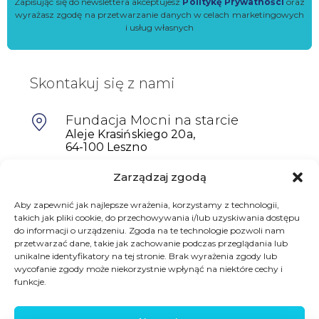
Zapisując się do newslettera akceptujesz
Politykę Prywatności
oraz
wyrażasz zgodę na przetwarzanie danych w celach marketingowych
i usług własnych
Skontakuj się z nami
Fundacja Mocni na starcie
Aleje Krasińskiego 20a,
64-100 Leszno
Zarządzaj zgodą
601698402
biuro@mocninastarcie.pl
Aby zapewnić jak najlepsze wrażenia, korzystamy z technologii,
takich jak pliki cookie, do przechowywania i/lub uzyskiwania dostępu
do informacji o urządzeniu. Zgoda na te technologie pozwoli nam
przetwarzać dane, takie jak zachowanie podczas przeglądania lub
unikalne identyfikatory na tej stronie. Brak wyrażenia zgody lub
wycofanie zgody może niekorzystnie wpłynąć na niektóre cechy i
funkcje.