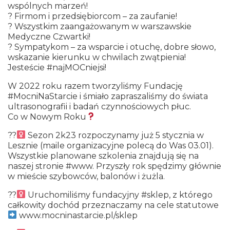
wspólnych marzeń!
? Firmom i przedsiębiorcom – za zaufanie!
? Wszystkim zaangażowanym w warszawskie
Medyczne Czwartki!
? Sympatykom – za wsparcie i otuchę, dobre słowo,
wskazanie kierunku w chwilach zwątpienia!
Jesteście #najMOCniejsi!
W 2022 roku razem tworzyliśmy Fundację
#MocniNaStarcie i śmiało zapraszaliśmy do świata
ultrasonografii i badań czynnościowych płuc.
Co w Nowym Roku
??‍
Sezon 2k23 rozpoczynamy już 5 stycznia w
Lesznie (maile organizacyjne polecą do Was 03.01).
Wszystkie planowane szkolenia znajdują się na
naszej stronie #www. Przyszły rok spędzimy głównie
w mieście szybowców, balonów i żużla.
??‍
Uruchomiliśmy fundacyjny #sklep, z którego
całkowity dochód przeznaczamy na cele statutowe
www.mocninastarcie.pl/sklep