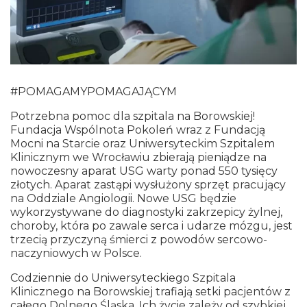
#
POMAGAMYPOMAGAJĄCYM
Potrzebna pomoc dla szpitala na Borowskiej!
Fundacja Wspólnota Pokoleń wraz z Fundacją
Mocni na Starcie oraz Uniwersyteckim Szpitalem
Klinicznym we Wrocławiu zbierają pieniądze na
nowoczesny aparat USG warty ponad 550 tysięcy
złotych. Aparat zastąpi wysłużony sprzęt pracujący
na Oddziale Angiologii. Nowe USG będzie
wykorzystywane do diagnostyki zakrzepicy żylnej,
choroby, która po zawale serca i udarze mózgu, jest
trzecią przyczyną śmierci z powodów sercowo-
naczyniowych w Polsce.
Codziennie do Uniwersyteckiego Szpitala
Klinicznego na Borowskiej trafiają
setki pacjentów z
całego Dolnego Śląska
. Ich życie zależy od szybkiej