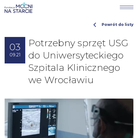
Powrót do listy
Potrzebny sprzęt USG
03
do Uniwersyteckiego
09.21
Szpitala Klinicznego
we Wrocławiu