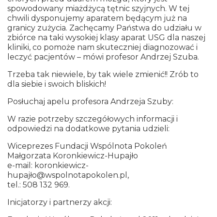
spowodowany miażdżycą tętnic szyjnych. W tej
chwili dysponujemy aparatem będącym już na
granicy zużycia. Zachęcamy Państwa do udziału w
zbiórce na taki wysokiej klasy aparat USG dla naszej
kliniki, co pomoże nam skuteczniej diagnozować i
leczyć pacjentów – mówi profesor Andrzej Szuba.
Trzeba tak niewiele, by tak wiele zmienić!
!
Zrób to
dla siebie i swoich bliskich!
Posłuchaj apelu profesora Andrzeja Szuby:
W razie potrzeby szczegółowych informacji i
odpowiedzi na dodatkowe pytania udzieli:
Wiceprezes Fundacji Wspólnota Pokoleń
Małgorzata Koronkiewicz-Hupajło
e-mail: koronkiewicz-
hupajło@wspolnotapokolen.pl,
tel.: 508 132 969.
Inicjatorzy i partnerzy akcji: