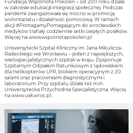
Fundacja Wspólnota Pokoleń
– od 2011 roku działa
w zakresie edukacjii integracji społecznej. Podczas
pandemii zaangażowała się mocno w promocję
wolontariatu i działalność pomocową. W ramach
akcji #PomagamyPomagającym do wrocławskich
medyków trafiały codziennie setki ciepłych posiłków.
Więcej na www.wspolnotapokolen.pl
Uniwersytecki Szpital Kliniczny im. Jana Mikulicza-
Radeckiego we Wrocławiu
– jeden z największych,
wielospecjalistycznych szpitali w kraju. Dysponuje
Szpitalnym Odziałem Ratunkowym z lądowiskiem
dla helikopterów LPR, blokiem operacyjnym z 20
salami oraz pracowniami diagnostycznymi i
laboratorium. Przy szpitalu działa też m.in.
Uniwersytecka Przychodnia Specjalistyczna. Więcej
na www.usk.wroc.pl.