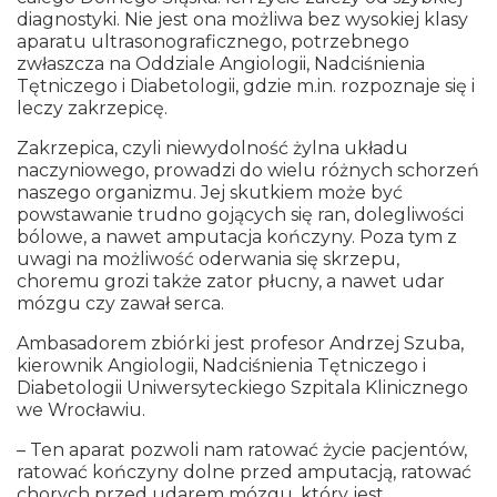
diagnostyki. Nie jest ona możliwa bez wysokiej klasy
aparatu ultrasonograficznego, potrzebnego
zwłaszcza na Oddziale Angiologii, Nadciśnienia
Tętniczego i Diabetologii, gdzie m.in. rozpoznaje się i
leczy zakrzepicę.
Zakrzepica, czyli niewydolność żylna układu
naczyniowego, prowadzi do wielu różnych schorzeń
naszego organizmu. Jej skutkiem może być
powstawanie trudno gojących się ran, dolegliwości
bólowe, a nawet amputacja kończyny. Poza tym z
uwagi na możliwość oderwania się skrzepu,
choremu grozi także zator płucny, a nawet udar
mózgu czy zawał serca.
Ambasadorem zbiórki jest profesor Andrzej Szuba,
kierownik Angiologii, Nadciśnienia Tętniczego i
Diabetologii Uniwersyteckiego Szpitala Klinicznego
we Wrocławiu.
– Ten aparat pozwoli nam ratować życie pacjentów,
ratować kończyny dolne przed amputacją, ratować
chorych przed udarem mózgu, który jest