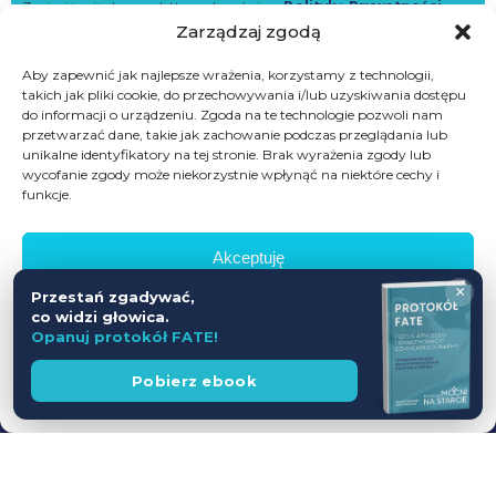
Zapisując się do newslettera akceptujesz
Politykę Prywatności
oraz
wyrażasz zgodę na przetwarzanie danych w celach marketingowych
Zarządzaj zgodą
i usług własnych
Aby zapewnić jak najlepsze wrażenia, korzystamy z technologii,
takich jak pliki cookie, do przechowywania i/lub uzyskiwania dostępu
do informacji o urządzeniu. Zgoda na te technologie pozwoli nam
Skontakuj się z nami
przetwarzać dane, takie jak zachowanie podczas przeglądania lub
unikalne identyfikatory na tej stronie. Brak wyrażenia zgody lub
wycofanie zgody może niekorzystnie wpłynąć na niektóre cechy i
Fundacja Mocni na starcie
funkcje.
Aleje Krasińskiego 20a,
64-100 Leszno
Akceptuję
601698402
×
Przestań zgadywać,
Odmów
co widzi głowica.
biuro@mocninastarcie.pl
Opanuj protokół FATE!
Zobacz preferencje
Wesprzyj
Pobierz ebook
fundację
Polityka prywatności