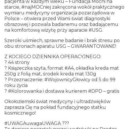
pacjenta w każdym wieku – Fundacja Mocni na
starcie, #najMOCniej zakręcona wokół praktycznego
wymiaru medycyny organizacja pozarządowa w
Polsce – otwiera przed Wami świat diagnostyki
obrazowej i pozwala badanemu oraz badającemu
na komfortową wizytę przy aparacie #USG.
Szeroki uśmiech, sprawne badanie i brak stresu po
obu stronach aparatu USG – GWARANTOWANE!
Z KOCIEGO DZIENNIKA OPERACYJNEGO:
? 44 strony
? Książeczka szyta, format #A4, okładka kreda mat
250g z folią mat, środek kreda mat 130g
? Przeznaczenie: #WojownicyGłowicy od 5 do 99
roku życia
? #Kolorowanka i dostawa kurierem #DPD – gratis
Okołoziemski świat medycyny i ultradźwięków
zaprasza Cię na pokład fundacyjnego statku
kosmicznego!
#UWAGAuwagaUWAGA ???