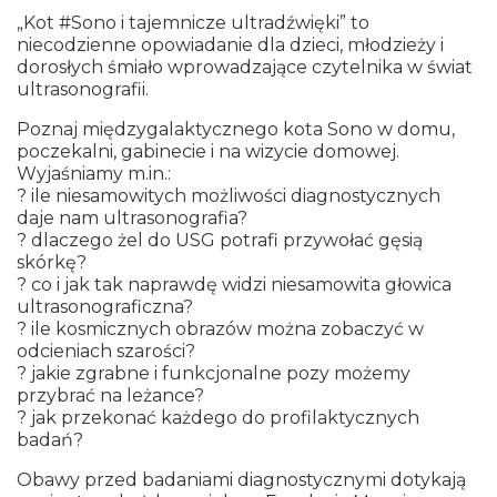
„Kot #Sono i tajemnicze ultradźwięki” to
niecodzienne opowiadanie dla dzieci, młodzieży i
dorosłych śmiało wprowadzające czytelnika w świat
ultrasonografii.
Poznaj międzygalaktycznego kota Sono w domu,
poczekalni, gabinecie i na wizycie domowej.
Wyjaśniamy m.in.:
? ile niesamowitych możliwości diagnostycznych
daje nam ultrasonografia?
? dlaczego żel do USG potrafi przywołać gęsią
skórkę?
? co i jak tak naprawdę widzi niesamowita głowica
ultrasonograficzna?
? ile kosmicznych obrazów można zobaczyć w
odcieniach szarości?
? jakie zgrabne i funkcjonalne pozy możemy
przybrać na leżance?
? jak przekonać każdego do profilaktycznych
badań?
Obawy przed badaniami diagnostycznymi dotykają