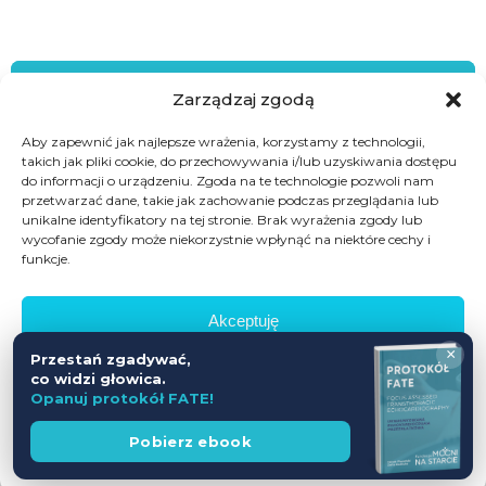
Bądź na bieżąco
Zarządzaj zgodą
Aby zapewnić jak najlepsze wrażenia, korzystamy z technologii,
Poznawaj nowości w ofercie szkoleń, konferencji i
takich jak pliki cookie, do przechowywania i/lub uzyskiwania dostępu
życia Fundacji mocni na starcie.
do informacji o urządzeniu. Zgoda na te technologie pozwoli nam
przetwarzać dane, takie jak zachowanie podczas przeglądania lub
unikalne identyfikatory na tej stronie. Brak wyrażenia zgody lub
Zapisz się do naszego newslettera:
wycofanie zgody może niekorzystnie wpłynąć na niektóre cechy i
funkcje.
Akceptuję
×
Przestań zgadywać,
Odmów
ZAPISZ SIĘ
co widzi głowica.
Opanuj protokół FATE!
Zobacz preferencje
Wesprzyj
Pobierz ebook
fundację
Nie wysyłamy spamu
Polityka prywatności
Zapisując się do newslettera akceptujesz
Politykę Prywatności
oraz