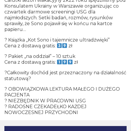
Calutki sezon wakacyjny 2k22 roku spędziliśmy pod
Konsulatem Ukrainy w Warszawie organizując co
czwartek darmowe screeningi USG dla
najmłodszych. Setki badań, rozmów, rysunków
sprawiły, że Sono pojawił się w końcu na kartce
papieru…
? Książka „Kot Sono i tajemnicze ultradźwięki”
Cena z dostawą gratis:
zł
? Pakiet „na oddział” – 10 sztuk
Cena z dostawą gratis:
zł
?Całkowity dochód jest przeznaczony na działalność
statutową?
? OBOWIĄZKOWA LEKTURA MAŁEGO I DUŻEGO
PACJENTA
? NIEZBĘDNIK W PRACOWNI USG
? RADOSNE CZEKADEŁKO KAŻDEJ
NOWOCZESNEJ PRZYCHODNI