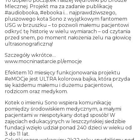
To dopiero początek naszej wędrówki po Drodze
Mlecznej. Projekt ma za zadanie publikację
#audiobooka, #ebooka i… najprawdziwszego,
pluszowego kota Sono z wyjątkowym fantomem
USG w brzuszku – to pozwoli małemu pacjentowi
odkryć tę historię w wielu wymiarach – od czytania
przed snem, po moment nałożenia żelu na głowicę
ultrasonograficzną!
Szczegóły wkrótce…
www.mocninastarcie.pl/emocje
Efektem 10 miesięcy funkcjonowania projektu
#eMOCje jest ULTRA kolorowa bajka, która przyda
się każdemu małemu i dużemu pacjentowi,
rodzicom oraz medykom.
Kotek o imieniu Sono wspiera komunikację
pomiędzy środowiskiem medycznym, a małymi
pacjentami w niespotykany dotąd sposób! W
zajęciach edukacyjnych w leszczyńskiej siedzibie
fundacji wzięło udział ponad 240 dzieci w wieku od
3 do 11 lat.