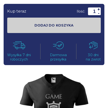
+
Kup teraz
Ilość:
-
DODAJ DO KOSZYKA
Wysyłka 7 dni
Darmowa
30 dni
roboczych
przesyłka
na zwrot