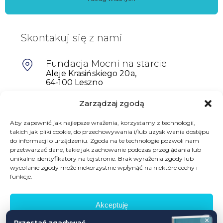
Skontakuj się z nami
Fundacja Mocni na starcie
Aleje Krasińskiego 20a,
64-100 Leszno
Zarządzaj zgodą
601698402
biuro@mocninastarcie.pl
Aby zapewnić jak najlepsze wrażenia, korzystamy z technologii,
takich jak pliki cookie, do przechowywania i/lub uzyskiwania dostępu
do informacji o urządzeniu. Zgoda na te technologie pozwoli nam
przetwarzać dane, takie jak zachowanie podczas przeglądania lub
unikalne identyfikatory na tej stronie. Brak wyrażenia zgody lub
wycofanie zgody może niekorzystnie wpłynąć na niektóre cechy i
funkcje.
Akceptuję
© Fundacja Mocni Na Starcie
×
Przestań zgadywać,