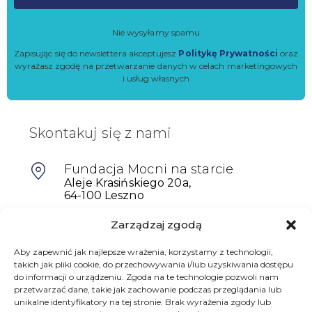
Nie wysyłamy spamu
Zapisując się do newslettera akceptujesz
Politykę Prywatności
oraz
wyrażasz zgodę na przetwarzanie danych w celach marketingowych
i usług własnych
Skontakuj się z nami
Fundacja Mocni na starcie
Aleje Krasińskiego 20a,
64-100 Leszno
Zarządzaj zgodą
601698402
Aby zapewnić jak najlepsze wrażenia, korzystamy z technologii,
biuro@mocninastarcie.pl
takich jak pliki cookie, do przechowywania i/lub uzyskiwania dostępu
do informacji o urządzeniu. Zgoda na te technologie pozwoli nam
przetwarzać dane, takie jak zachowanie podczas przeglądania lub
unikalne identyfikatory na tej stronie. Brak wyrażenia zgody lub