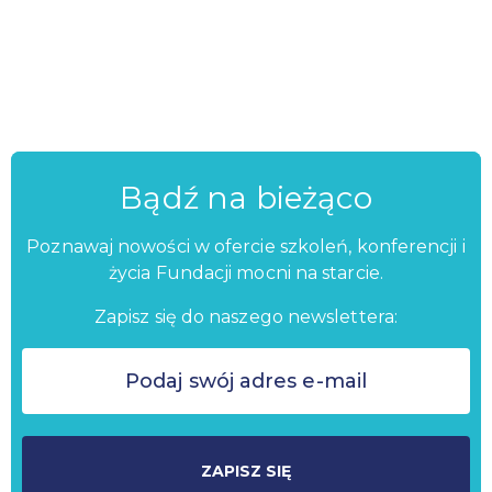
Bądź na bieżąco
Poznawaj nowości w ofercie szkoleń, konferencji i
życia Fundacji mocni na starcie.
Zapisz się do naszego newslettera:
ZAPISZ SIĘ