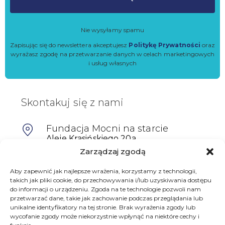
Nie wysyłamy spamu
Zapisując się do newslettera akceptujesz
Politykę Prywatności
oraz
wyrażasz zgodę na przetwarzanie danych w celach marketingowych
i usług własnych
Skontakuj się z nami
Fundacja Mocni na starcie
Aleje Krasińskiego 20a,
64-100 Leszno
Zarządzaj zgodą
601698402
Aby zapewnić jak najlepsze wrażenia, korzystamy z technologii,
takich jak pliki cookie, do przechowywania i/lub uzyskiwania dostępu
biuro@mocninastarcie.pl
do informacji o urządzeniu. Zgoda na te technologie pozwoli nam
przetwarzać dane, takie jak zachowanie podczas przeglądania lub
unikalne identyfikatory na tej stronie. Brak wyrażenia zgody lub
wycofanie zgody może niekorzystnie wpłynąć na niektóre cechy i