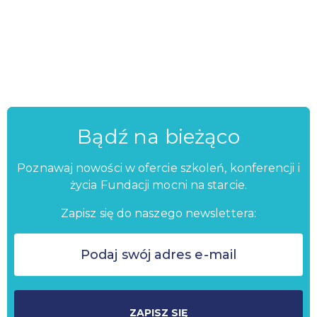
Bądź na bieżąco
Poznawaj nowości w ofercie szkoleń, konferencji i
życia Fundacji mocni na starcie.
Zapisz się do naszego newslettera:
ZAPISZ SIĘ