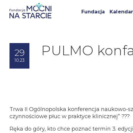
Fundacja
Kalendar
PULMO konfa
29
10.23
Trwa II Ogólnopolska konferencja naukowo-s
czynnościowe płuc w praktyce klinicznej” ???
Ręka do góry, kto chce poznać termin 3. edycj