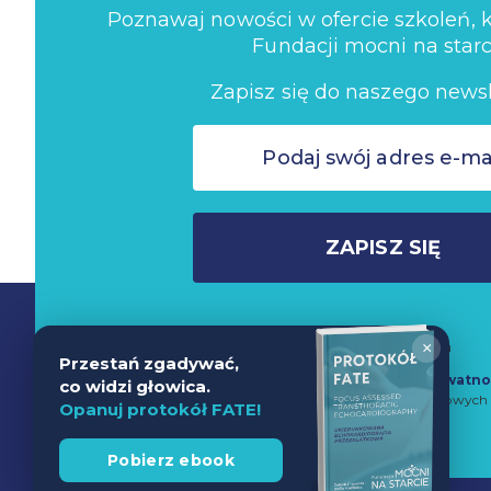
Poznawaj nowości w ofercie szkoleń, ko
Fundacji mocni na starc
Zapisz się do naszego newsl
ZAPISZ SIĘ
×
Nie wysyłamy spamu
Przestań zgadywać,
Zapisując się do newslettera akceptujesz
Politykę Prywatno
co widzi głowica.
przetwarzanie danych w celach marketingowych 
Opanuj protokół FATE!
Pobierz ebook