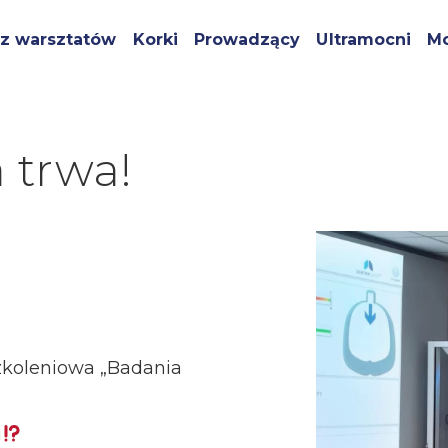
z warsztatów
Korki
Prowadzący
Ultramocni
Mo
 trwa!
zkoleniowa „Badania
i