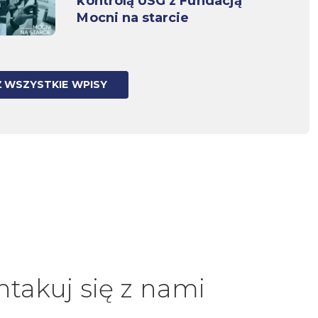
kontrolą USG z Fundacją
Mocni na starcie
 WSZYSTKIE WPISY
ntakuj się z nami