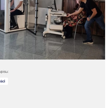
pisu:
ści