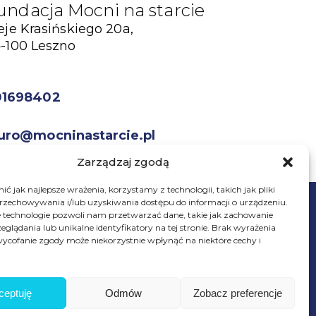
undacja Mocni na starcie
eje Krasińskiego 20a,
-100 Leszno
01698402
uro@mocninastarcie.pl
Zarządzaj zgodą
ć jak najlepsze wrażenia, korzystamy z technologii, takich jak pliki
przechowywania i/lub uzyskiwania dostępu do informacji o urządzeniu.
 technologie pozwoli nam przetwarzać dane, takie jak zachowanie
eglądania lub unikalne identyfikatory na tej stronie. Brak wyrażenia
ycofanie zgody może niekorzystnie wpłynąć na niektóre cechy i
© Fundacja Mocni Na Starcie
Wszelkie prawa zastrzeżone
ceptuję
Odmów
Zobacz preferencje
Wesprzyj
fundację