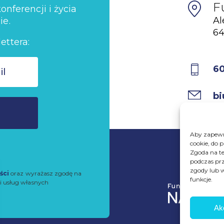
F
nferencji i życia
Al
ie.
64
ettera:
6
bi
Aby zapewni
cookie, do 
Zgoda na te
podczas prz
zgody lub w
ści
oraz wyrażasz zgodę na
funkcje.
i usług własnych
Ak