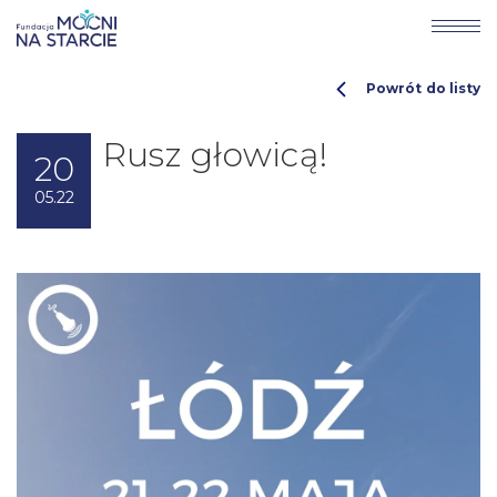
Powrót do listy
Rusz głowicą!
20
05.22