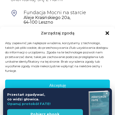
Fundacja Mocni na starcie
Aleje Krasińskiego 20a,
64-100 Leszno
Zarządzaj zgodą
601698402
biuro@mocninastarcie.pl
Aby zapewnić jak najlepsze wrażenia, korzystamy z technologii,
takich jak pliki cookie, do przechowywania i/lub uzyskiwania dostępu
do informacji o urządzeniu. Zgoda na te technologie pozwoli nam
przetwarzać dane, takie jak zachowanie podczas przeglądania lub
unikalne identyfikatory na tej stronie. Brak wyrażenia zgody lub
wycofanie zgody może niekorzystnie wpłynąć na niektóre cechy i
funkcje.
Akceptuję
© Fundacja Mocni Na Starcie
×
Przestań zgadywać,
Wszelkie prawa zastrzeżone
Odmów
co widzi głowica.
Opanuj protokół FATE!
Zobacz preferencje
Polityka prywatności
Regulamin promocji
Wesprzyj
Pobierz ebook