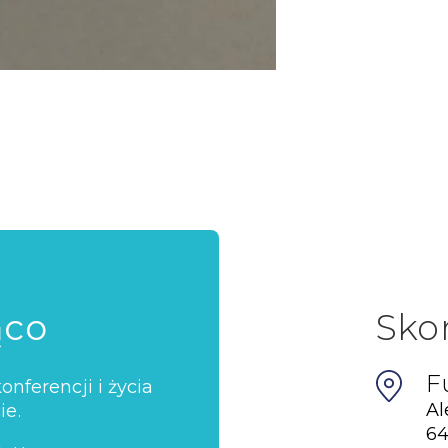
ąco
Sko
F
nferencji i życia
Al
ie.
64