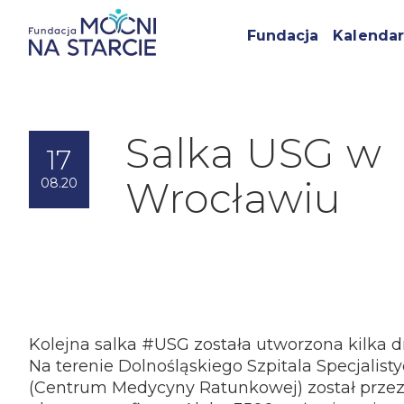
Fundacja
Kalendar
Salka USG w
17
Wrocławiu
08.20
Kolejna salka #USG została utworzona kilka 
Na terenie Dolnośląskiego Szpitala Specjalist
(Centrum Medycyny Ratunkowej) został przez