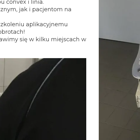
 convex i linia.
znym, jak i pacjentom na
zkoleniu aplikacyjnemu
obrotach!
jawimy się w kilku miejscach w