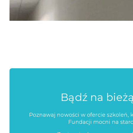
Bądź na bież
Poznawaj nowości w ofercie szkoleń, ko
Fundacji mocni na starc