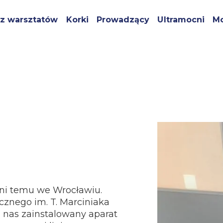
z warsztatów
Korki
Prowadzący
Ultramocni
Mo
dni temu we Wrocławiu.
ycznego im. T. Marciniaka
 nas zainstalowany aparat