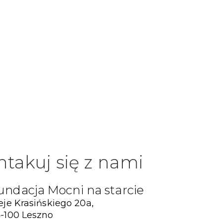
ntakuj się z nami
undacja Mocni na starcie
eje Krasińskiego 20a,
-100 Leszno