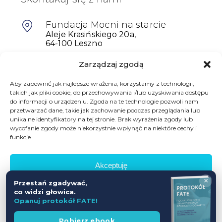
Fundacja Mocni na starcie
Aleje Krasińskiego 20a,
64-100 Leszno
Zarządzaj zgodą
601698402
biuro@mocninastarcie.pl
Aby zapewnić jak najlepsze wrażenia, korzystamy z technologii,
takich jak pliki cookie, do przechowywania i/lub uzyskiwania dostępu
do informacji o urządzeniu. Zgoda na te technologie pozwoli nam
przetwarzać dane, takie jak zachowanie podczas przeglądania lub
unikalne identyfikatory na tej stronie. Brak wyrażenia zgody lub
wycofanie zgody może niekorzystnie wpłynąć na niektóre cechy i
funkcje.
Akceptuję
© Fundacja Mocni Na Starcie
×
Przestań zgadywać,
Wszelkie prawa zastrzeżone
Odmów
co widzi głowica.
Opanuj protokół FATE!
Zobacz preferencje
Polityka prywatności
Regulamin promocji
Wesprzyj
Pobierz ebook