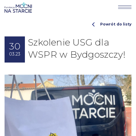
Powrót do listy
Szkolenie USG dla
30
WSPR w Bydgoszczy!
03.23