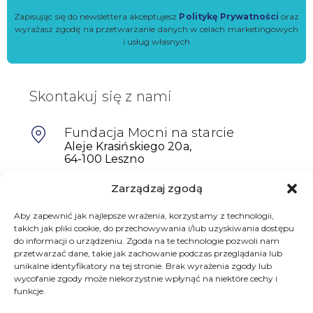
Zapisując się do newslettera akceptujesz
Politykę Prywatności
oraz
wyrażasz zgodę na przetwarzanie danych w celach marketingowych
i usług własnych
Skontakuj się z nami
Fundacja Mocni na starcie
Aleje Krasińskiego 20a,
64-100 Leszno
Zarządzaj zgodą
601698402
Aby zapewnić jak najlepsze wrażenia, korzystamy z technologii,
biuro@mocninastarcie.pl
takich jak pliki cookie, do przechowywania i/lub uzyskiwania dostępu
do informacji o urządzeniu. Zgoda na te technologie pozwoli nam
przetwarzać dane, takie jak zachowanie podczas przeglądania lub
unikalne identyfikatory na tej stronie. Brak wyrażenia zgody lub
wycofanie zgody może niekorzystnie wpłynąć na niektóre cechy i
funkcje.