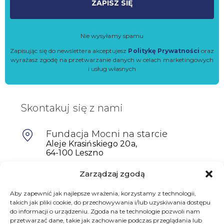
ZAPISZ SIĘ
Nie wysyłamy spamu
Zapisując się do newslettera akceptujesz
Politykę Prywatności
oraz
wyrażasz zgodę na przetwarzanie danych w celach marketingowych
i usług własnych
Skontakuj się z nami
Fundacja Mocni na starcie
Aleje Krasińskiego 20a,
64-100 Leszno
Zarządzaj zgodą
601698402
Aby zapewnić jak najlepsze wrażenia, korzystamy z technologii,
biuro@mocninastarcie.pl
takich jak pliki cookie, do przechowywania i/lub uzyskiwania dostępu
do informacji o urządzeniu. Zgoda na te technologie pozwoli nam
przetwarzać dane, takie jak zachowanie podczas przeglądania lub