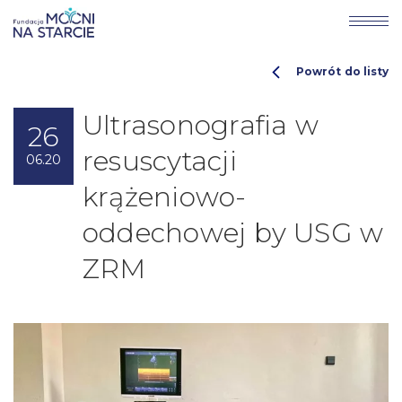
Powrót do listy
Ultrasonografia w
26
resuscytacji
06.20
krążeniowo-
oddechowej by USG w
ZRM