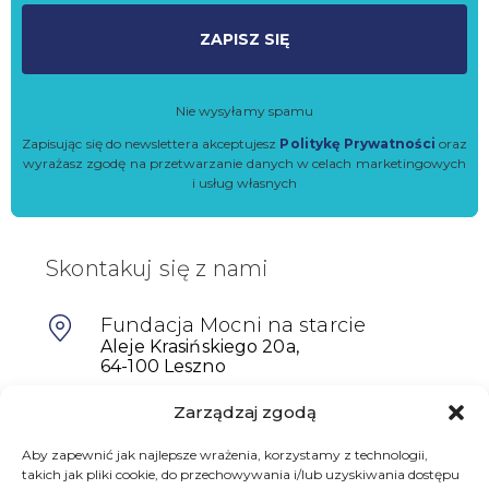
ZAPISZ SIĘ
Nie wysyłamy spamu
Zapisując się do newslettera akceptujesz
Politykę Prywatności
oraz
wyrażasz zgodę na przetwarzanie danych w celach marketingowych
i usług własnych
Skontakuj się z nami
Fundacja Mocni na starcie
Aleje Krasińskiego 20a,
64-100 Leszno
Zarządzaj zgodą
601698402
biuro@mocninastarcie.pl
Aby zapewnić jak najlepsze wrażenia, korzystamy z technologii,
takich jak pliki cookie, do przechowywania i/lub uzyskiwania dostępu