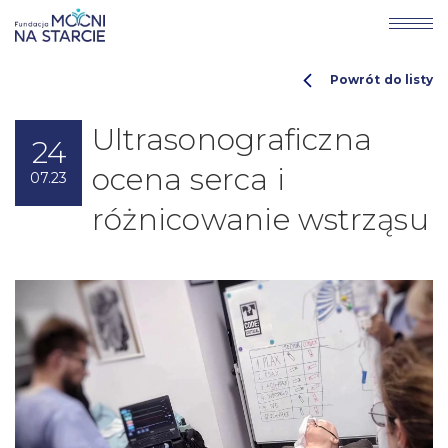
Powrót do listy
Ultrasonograficzna
24
ocena serca i
07.23
różnicowanie wstrząsu