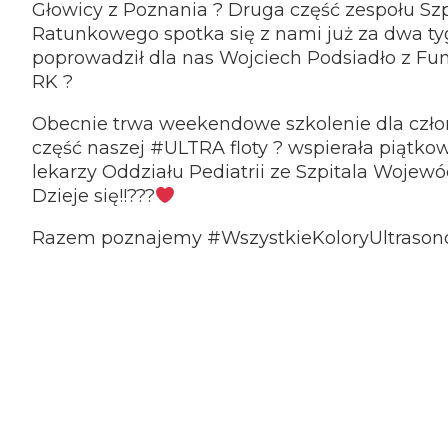
Głowicy z Poznania ? Druga część zespołu Sz
Ratunkowego spotka się z nami już za dwa ty
poprowadził dla nas Wojciech Podsiadło z Fu
RK ?
Obecnie trwa weekendowe szkolenie dla człon
część naszej #ULTRA floty ? wspierała piątko
lekarzy Oddziału Pediatrii ze Szpitala Wojew
Dzieje się!!???
Razem poznajemy #WszystkieKoloryUltrasonogr