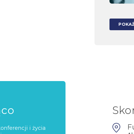
POKAŻ
ąco
Sko
F
nferencji i życia