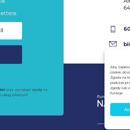
Al
ie.
64
ettera:
6
bi
Aby zapewni
cookie, do 
Zgoda na te
podczas prz
zgody lub w
ści
oraz wyrażasz zgodę na
funkcje.
i usług własnych
Ak