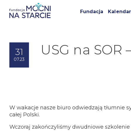
Fundacja
Kalendar
USG na SOR –
31
07.23
W wakacje nasze biuro odwiedzają tłumnie sy
całej Polski.
Wczoraj zakończyliśmy dwudniowe szkolenie