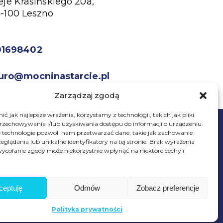
eje Krasińskiego 20a,
-100 Leszno
01698402
uro@mocninastarcie.pl
Zarządzaj zgodą
ć jak najlepsze wrażenia, korzystamy z technologii, takich jak pliki
przechowywania i/lub uzyskiwania dostępu do informacji o urządzeniu.
 technologie pozwoli nam przetwarzać dane, takie jak zachowanie
eglądania lub unikalne identyfikatory na tej stronie. Brak wyrażenia
ycofanie zgody może niekorzystnie wpłynąć na niektóre cechy i
© Fundacja Mocni Na Starcie
Wszelkie prawa zastrzeżone
ceptuję
Odmów
Zobacz preferencje
Wesprzyj
fundację
Polityka prywatności