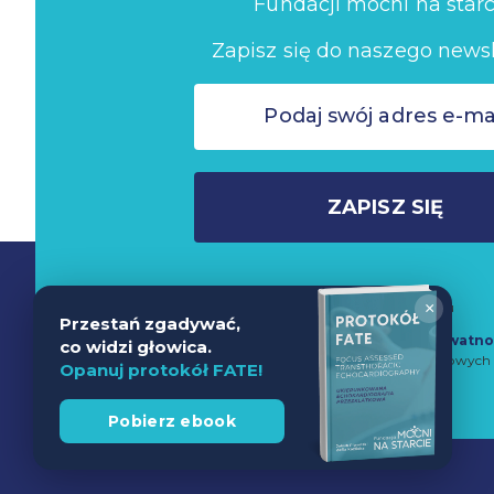
Fundacji mocni na starc
Zapisz się do naszego newsl
ZAPISZ SIĘ
Nie wysyłamy spamu
×
Przestań zgadywać,
Zapisując się do newslettera akceptujesz
Politykę Prywatno
co widzi głowica.
przetwarzanie danych w celach marketingowych 
Opanuj protokół FATE!
Pobierz ebook