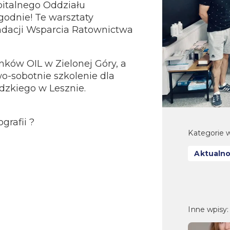
pitalnego Oddziału
godnie! Te warsztaty
ndacji Wsparcia Ratownictwa
ków OIL w Zielonej Góry, a
wo-sobotnie szkolenie dla
ódzkiego w Lesznie.
afii ?️
Kategorie w
Aktualno
Inne wpisy: