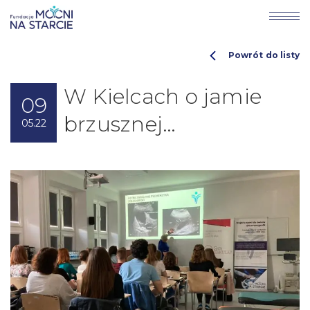
Powrót do listy
W Kielcach o jamie
09
brzusznej…
05.22