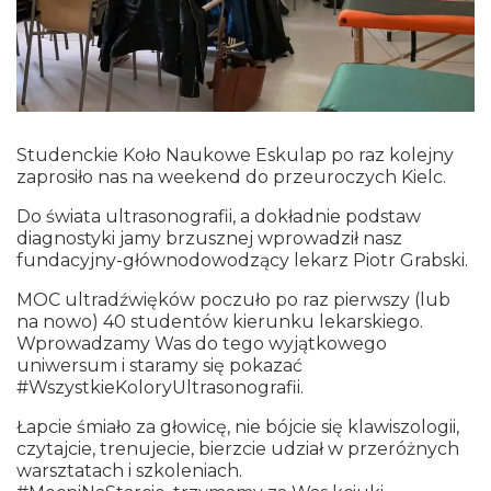
Studenckie Koło Naukowe Eskulap po raz kolejny
zaprosiło nas na weekend do przeuroczych Kielc.
Do świata ultrasonografii, a dokładnie podstaw
diagnostyki jamy brzusznej wprowadził nasz
fundacyjny-głównodowodzący lekarz Piotr Grabski.
MOC ultradźwięków poczuło po raz pierwszy (lub
na nowo) 40 studentów kierunku lekarskiego.
Wprowadzamy Was do tego wyjątkowego
uniwersum i staramy się pokazać
#WszystkieKoloryUltrasonografii.
Łapcie śmiało za głowicę, nie bójcie się klawiszologii,
czytajcie, trenujecie, bierzcie udział w przeróżnych
warsztatach i szkoleniach.