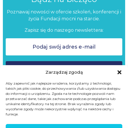
Poznawaj nowości w ofercie szkoleń, konferencji i
życia Fundacji mocni na starcie.
Zapisz się do naszego newslettera:
ZAPISZ SIĘ
Zarządzaj zgodą
Aby zapewnić jak najlepsze wrażenia, korzystamy z technologii,
takich jak pliki cookie, do przechowywania i/lub uzyskiwania dostępu
Nie wysyłamy spamu
do informacji o urządzeniu. Zgoda na te technologie pozwoli nam
Zapisując się do newslettera akceptujesz
Politykę Prywatności
oraz
przetwarzać dane, takie jak zachowanie podczas przeglądania lub
wyrażasz zgodę na przetwarzanie danych w celach marketingowych
unikalne identyfikatory na tej stronie. Brak wyrażenia zgody lub
i usług własnych
wycofanie zgody może niekorzystnie wpłynąć na niektóre cechy i
funkcje.