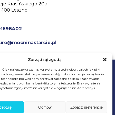
eje Krasińskiego 20a,
-100 Leszno
01698402
uro@mocninastarcie.pl
Zarządzaj zgodą
ć jak najlepsze wrażenia, korzystamy z technologii, takich jak pliki
przechowywania i/lub uzyskiwania dostępu do informacji o urządzeniu.
 technologie pozwoli nam przetwarzać dane, takie jak zachowanie
eglądania lub unikalne identyfikatory na tej stronie. Brak wyrażenia
ycofanie zgody może niekorzystnie wpłynąć na niektóre cechy i
© Fundacja Mocni Na Starcie
Wszelkie prawa zastrzeżone
ceptuję
Odmów
Zobacz preferencje
Wesprzyj
fundację