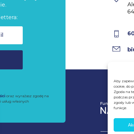
Al
ie.
64
ettera:
6
bi
Aby zapewni
cookie, do 
Zgoda na te
ści
oraz wyrażasz zgodę na
podczas prz
i usług własnych
zgody lub w
funkcje.
Ak