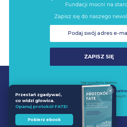
Fundacji mocni na starc
Zapisz się do naszego newsl
ZAPISZ SIĘ
Nie wysyłamy spamu
×
Zapisując się do newslettera akceptujesz
Politykę Prywatno
Przestań zgadywać,
przetwarzanie danych w celach marketingowych 
co widzi głowica.
Opanuj protokół FATE!
Pobierz ebook