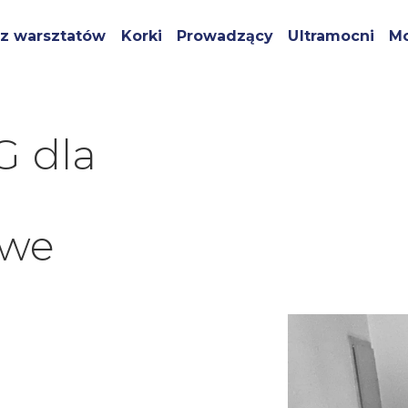
z warsztatów
Korki
Prowadzący
Ultramocni
Mo
G dla
 we