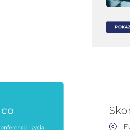
POKAŻ
ąco
Sko
F
nferencji i życia