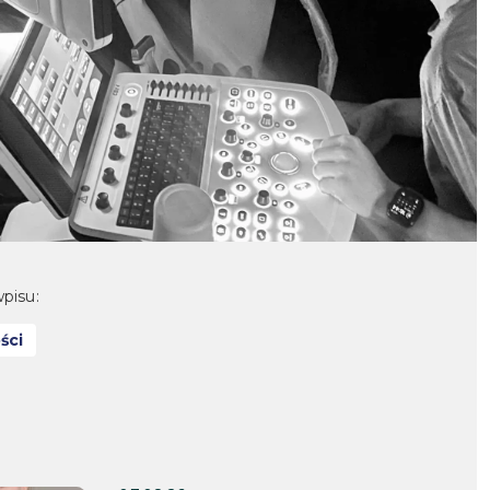
pisu:
ści