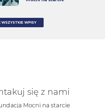
 WSZYSTKIE WPISY
ntakuj się z nami
undacja Mocni na starcie