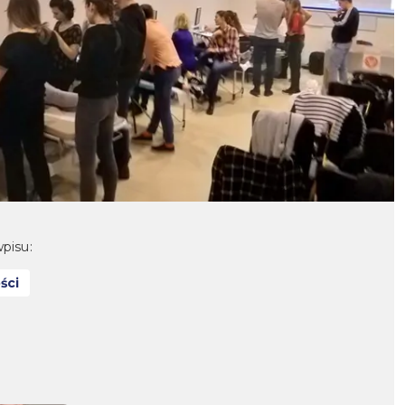
pisu:
ści