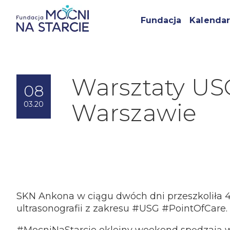
Fundacja
Kalendar
Warsztaty US
08
Warszawie
03.20
SKN Ankona w ciągu dwóch dni przeszkoliła 
ultrasonografii z zakresu #USG #PointOfCare.