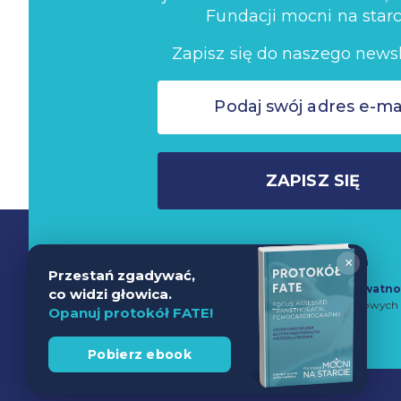
Fundacji mocni na starc
Zapisz się do naszego newsl
ZAPISZ SIĘ
Nie wysyłamy spamu
×
Przestań zgadywać,
Zapisując się do newslettera akceptujesz
Politykę Prywatno
co widzi głowica.
przetwarzanie danych w celach marketingowych 
Opanuj protokół FATE!
Pobierz ebook