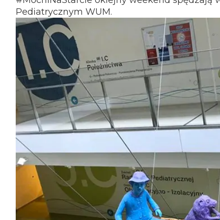
#MocniNaStarcie oklejny weekend spędzają 
Pediatrycznym WUM.