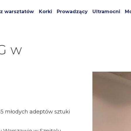
z warsztatów
Korki
Prowadzący
Ultramocni
Mo
G w
45 młodych adeptów sztuki