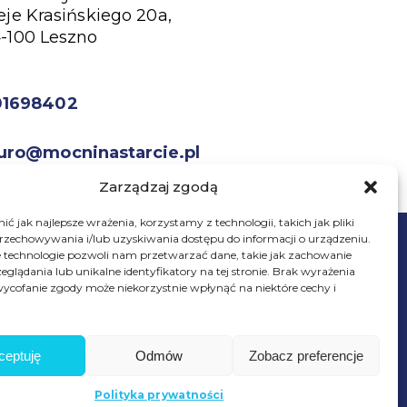
eje Krasińskiego 20a,
-100 Leszno
01698402
uro@mocninastarcie.pl
Zarządzaj zgodą
ć jak najlepsze wrażenia, korzystamy z technologii, takich jak pliki
przechowywania i/lub uzyskiwania dostępu do informacji o urządzeniu.
 technologie pozwoli nam przetwarzać dane, takie jak zachowanie
eglądania lub unikalne identyfikatory na tej stronie. Brak wyrażenia
ycofanie zgody może niekorzystnie wpłynąć na niektóre cechy i
© Fundacja Mocni Na Starcie
Wszelkie prawa zastrzeżone
ceptuję
Odmów
Zobacz preferencje
Wesprzyj
fundację
Polityka prywatności