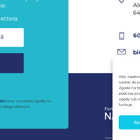
Al
ie.
64
ettera:
6
bi
Aby zapewni
cookie, do 
Zgoda na te
podczas prz
zgody lub w
ści
oraz wyrażasz zgodę na
funkcje.
i usług własnych
Ak