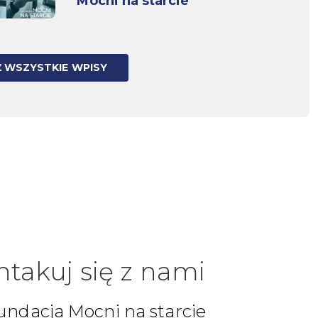
Mocni na starcie
 WSZYSTKIE WPISY
ntakuj się z nami
undacja Mocni na starcie