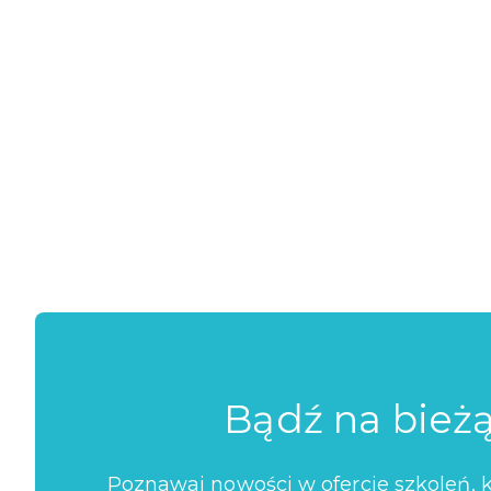
Bądź na bież
Poznawaj nowości w ofercie szkoleń, ko