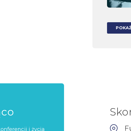
POKAŻ
ąco
Sko
F
nferencji i życia