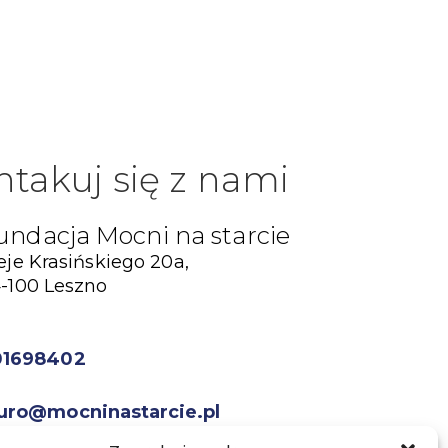
ntakuj się z nami
undacja Mocni na starcie
eje Krasińskiego 20a,
-100 Leszno
01698402
uro@mocninastarcie.pl