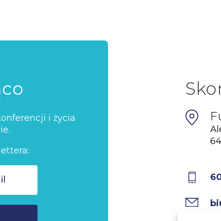
ąco
Sko
F
nferencji i życia
Al
ie.
64
ettera:
6
bi