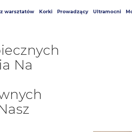
z warsztatów
Korki
Prowadzący
Ultramocni
Mo
iecznych
ia Na
awnych
Nasz