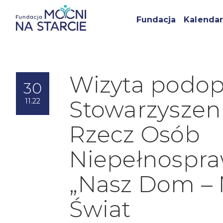
Fundacja
Kalendar
Wizyta podop
30
Stowarzyszen
11.22
Rzecz Osób
Niepełnospr
„Nasz Dom – 
Świat