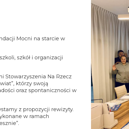
dacji Mocni na starcie w
oli, szkół i organizacji
ymi Stowarzyszenia Na Rzecz
iat”, którzy swoją
adości oraz spontaniczności w
stamy z propozycji rewizyty.
wykonane w ramach
sznie”.