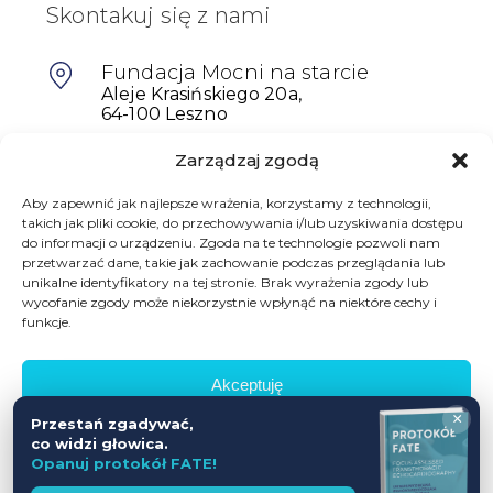
Skontakuj się z nami
Fundacja Mocni na starcie
Aleje Krasińskiego 20a,
64-100 Leszno
Zarządzaj zgodą
601698402
biuro@mocninastarcie.pl
Aby zapewnić jak najlepsze wrażenia, korzystamy z technologii,
takich jak pliki cookie, do przechowywania i/lub uzyskiwania dostępu
do informacji o urządzeniu. Zgoda na te technologie pozwoli nam
przetwarzać dane, takie jak zachowanie podczas przeglądania lub
unikalne identyfikatory na tej stronie. Brak wyrażenia zgody lub
wycofanie zgody może niekorzystnie wpłynąć na niektóre cechy i
funkcje.
Akceptuję
© Fundacja Mocni Na Starcie
×
Przestań zgadywać,
Wszelkie prawa zastrzeżone
Odmów
co widzi głowica.
Opanuj protokół FATE!
Zobacz preferencje