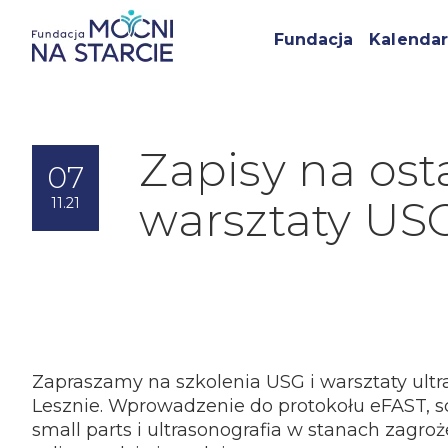
Fundacja
Kalendar
Zapisy na ost
07
warsztaty US
11.21
Zapraszamy na szkolenia USG i warsztaty ult
Lesznie. Wprowadzenie do protokołu eFAST, s
small parts i ultrasonografia w stanach zagro