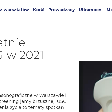
z warsztatów
Korki
Prowadzący
Ultramocni
Mo
atnie
G w 2021
rasonograficzne w Warszawie i
creening jamy brzusznej, USG
żenia życia to tematy spotkań