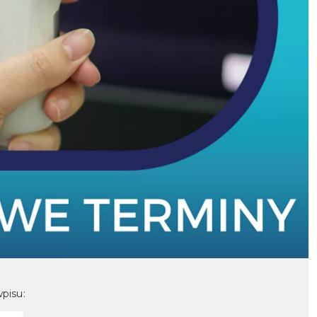
pisu: