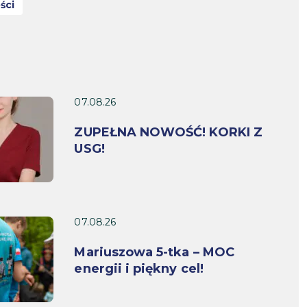
ści
07.08.26
ZUPEŁNA NOWOŚĆ! KORKI Z
USG!
07.08.26
Mariuszowa 5-tka – MOC
energii i piękny cel!