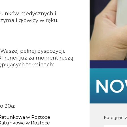
erunków medycznych i
zymali głowicy w ręku.
 Waszej pełnej dyspozycji.
SGTrener już za moment ruszą
tępujących terminach:
go 20a:
m Ratunkowa w Roztoce
Kategorie w
m Ratunkowa w Roztoce