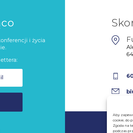
ąco
Sko
F
nferencji i życia
Al
ie.
64
ettera:
6
bi
Aby zapewni
cookie, do 
Zgoda na te
podczas prz