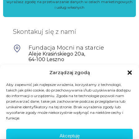
wyrażasz zgodę na przetwarzanie danych w celach marketingowych
i usług własnych
Skontakuj się z nami
Fundacja Mocni na starcie
Aleje Krasińskiego 20a,
64-100 Leszno
Zarządzaj zgodą
601698402
biuro@mocninastarcie.pl
Aby zapewnić jak najlepsze wrażenia, korzystamy z technologii,
takich jak pliki cookie, do przechowywania i/lub uzyskiwania dostępu
do informacji o urządzeniu. Zgoda na te technologie pozwoli nam
przetwarzać dane, takie jak zachowanie podczas przeglądania lub
unikalne identyfikatory na tej stronie. Brak wyrażenia zgody lub
wycofanie zgody może niekorzystnie wpłynąć na niektóre cechy i
funkcje.
Akceptuję