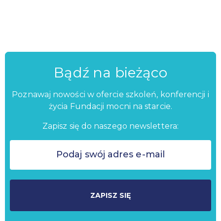
Bądź na bieżąco
Poznawaj nowości w ofercie szkoleń, konferencji i
życia Fundacji mocni na starcie.
Zapisz się do naszego newslettera:
ZAPISZ SIĘ