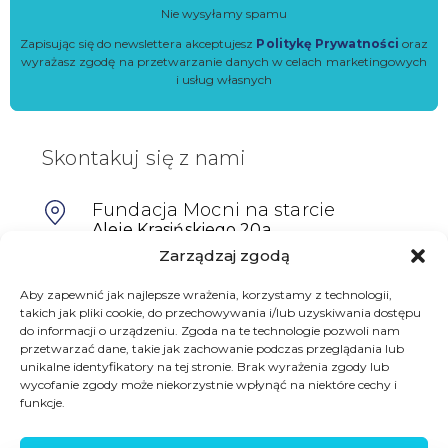
Nie wysyłamy spamu
Zapisując się do newslettera akceptujesz
Politykę Prywatności
oraz
wyrażasz zgodę na przetwarzanie danych w celach marketingowych
i usług własnych
Skontakuj się z nami
Fundacja Mocni na starcie
Aleje Krasińskiego 20a,
64-100 Leszno
Zarządzaj zgodą
601698402
Aby zapewnić jak najlepsze wrażenia, korzystamy z technologii,
takich jak pliki cookie, do przechowywania i/lub uzyskiwania dostępu
biuro@mocninastarcie.pl
do informacji o urządzeniu. Zgoda na te technologie pozwoli nam
przetwarzać dane, takie jak zachowanie podczas przeglądania lub
unikalne identyfikatory na tej stronie. Brak wyrażenia zgody lub
wycofanie zgody może niekorzystnie wpłynąć na niektóre cechy i
funkcje.